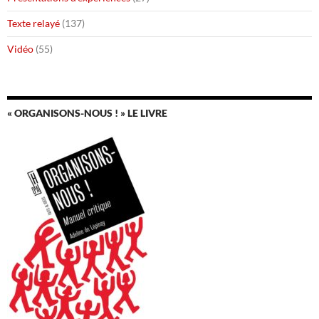
Texte relayé
(137)
Vidéo
(55)
« ORGANISONS-NOUS ! » LE LIVRE