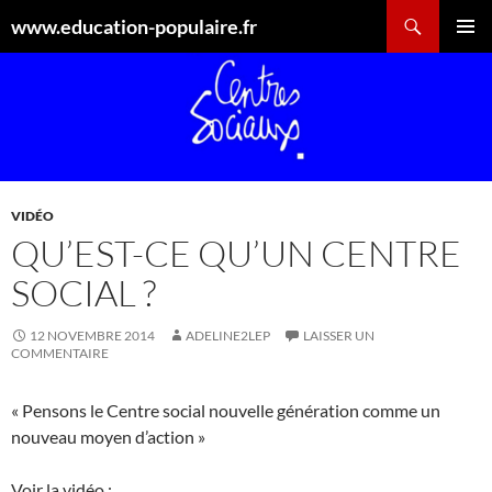
Aller
Recherche
www.education-populaire.fr
au
MENU
contenu
PRINCI
VIDÉO
QU’EST-CE QU’UN CENTRE
SOCIAL ?
12 NOVEMBRE 2014
ADELINE2LEP
LAISSER UN
COMMENTAIRE
« Pensons le Centre social nouvelle génération comme un
nouveau moyen d’action »
Voir la vidéo :