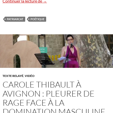
Une sorcière comme les autres
Continuer la lecture de
→
PATRIARCAT
POÉTIQUE
TEXTE RELAYÉ
,
VIDÉO
CAROLE THIBAULT À
AVIGNON : PLEURER DE
RAGE FACE À LA
DOMINATION MASCULINE