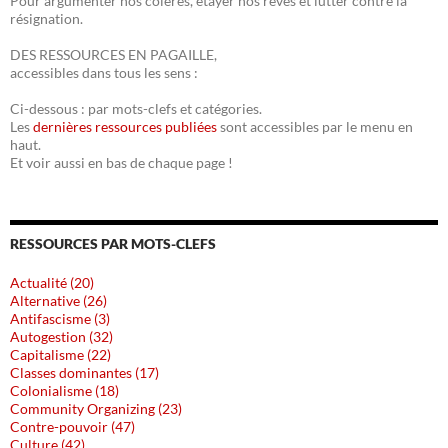
Pour argumenter nos colères, étayer nos rêves et lutter contre la
résignation.
DES RESSOURCES EN PAGAILLE,
accessibles dans tous les sens :
Ci-dessous : par mots-clefs et catégories.
Les
dernières ressources publiées
sont accessibles par le menu en
haut.
Et voir aussi en bas de chaque page !
RESSOURCES PAR MOTS-CLEFS
Actualité (20)
Alternative (26)
Antifascisme (3)
Autogestion (32)
Capitalisme (22)
Classes dominantes (17)
Colonialisme (18)
Community Organizing (23)
Contre-pouvoir (47)
Culture (42)