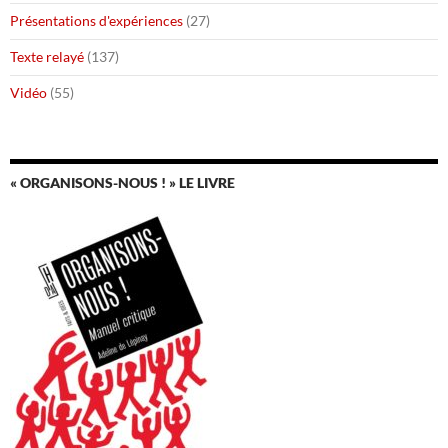
Présentations d'expériences
(27)
Texte relayé
(137)
Vidéo
(55)
« ORGANISONS-NOUS ! » LE LIVRE