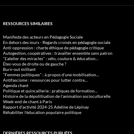
RESSOURCES SIMILAIRES
Manifeste des acteurs en Pédagogie Sociale
En dehors des murs - Regards croisés en pédagogie sociale
Anti-oppression : charte éthique de pédagogie critique
Autogestion, coopératives : travailler ensemble sans patron
"L'atelier des miracles" : vélo, couture & éducation…
Êtes-vous de droite ou de gauche ?
Burn-out militant
"Femmes politiques" : à propos d'une mobilisation…
Antifascisme : ressources pour lutter contre…
Agenda chant
Politique et quincaillerie : pratiques de formation…
Histoire de la dépolitisation de l'animation socioculturelle
Week-end de chant à Paris
Rapport d'activité 2024-25 Adeline de Lépinay
Réhabiliter l'éducation populaire politique
DERNIÈRES RESSOURCES PUBLIÉES