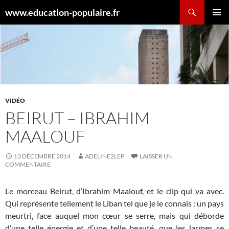
Aller
Recherche
www.education-populaire.fr
au
MENU
contenu
PRINCI
VIDÉO
BEIRUT – IBRAHIM
MAALOUF
13 DÉCEMBRE 2014
ADELINE2LEP
LAISSER UN
COMMENTAIRE
Le morceau Beirut, d’Ibrahim Maalouf, et le clip qui va avec.
Qui représente tellement le Liban tel que je le connais : un pays
meurtri, face auquel mon cœur se serre, mais qui déborde
d’une telle énergie et d’une telle beauté, que les larmes se