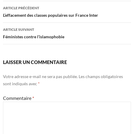
Navigation
ARTICLE PRÉCÉDENT
des
L’effacement des classes populaires sur France Inter
articles
ARTICLE SUIVANT
Féministes contre l’islamophobie
LAISSER UN COMMENTAIRE
Votre adresse e-mail ne sera pas publiée.
Les champs obligatoires
sont indiqués avec
*
Commentaire
*