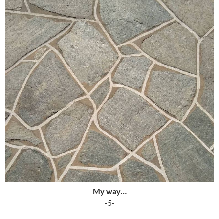
My way…
-5-