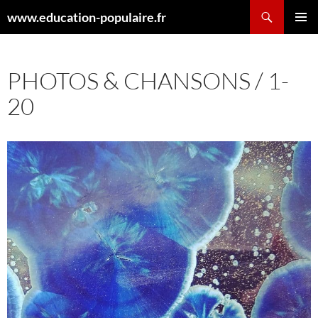
Aller
Recherche
www.education-populaire.fr
au
MENU
contenu
PRINCI
PHOTOS & CHANSONS / 1-
20