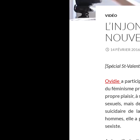
VIDÉO
L’INJO
NOUVE
14 FÉVRIER 2016
[Spécial St-Valent
Ovidie
a partic
du féminisme pro
propre plaisir, à
sexuels, mais d
suicidaire de 
hommes, elle a 
sexiste.