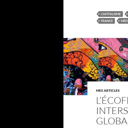
CAPITALISME
FRANCE
MÉD
MES ARTICLES
L’ÉCOF
INTER
GLOBA