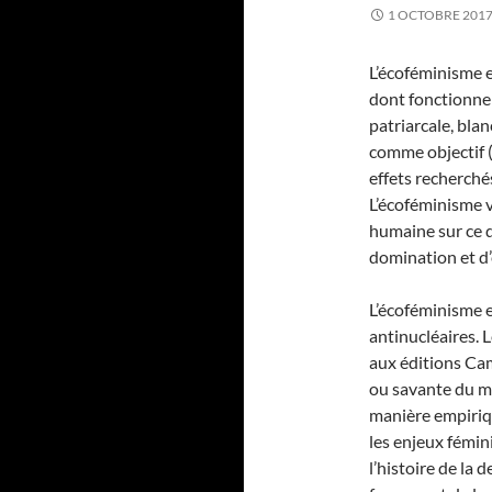
1 OCTOBRE 201
L’écoféminisme 
dont fonctionne 
patriarcale, blan
comme objectif (
effets recherchés
L’écoféminisme v
humaine sur ce q
domination et d’
L’écoféminisme e
antinucléaires. L
aux éditions Cam
ou savante du mo
manière empiriqu
les enjeux fémin
l’histoire de la 