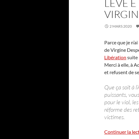
LÈVE E
VIRGIN
2 MARS 2020
Parce que je n’ai
de Virgine Desp
Libération
suite 
Merci à elle, à A
et refusent de se
Que ça soit à l
puissants, vous
pour le viol, le
réforme des ret
victimes.
Continuer la lec