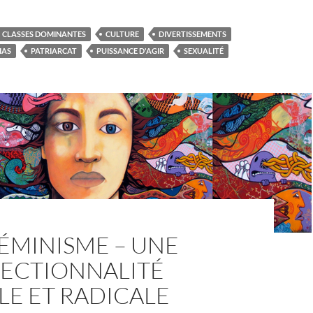
CLASSES DOMINANTES
CULTURE
DIVERTISSEMENTS
IAS
PATRIARCAT
PUISSANCE D'AGIR
SEXUALITÉ
ÉMINISME – UNE
SECTIONNALITÉ
LE ET RADICALE