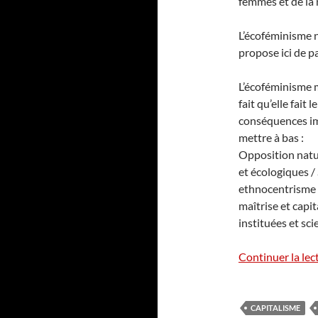
femmes et de la 
L’écoféminisme n
propose ici de pa
L’écoféminisme 
fait qu’elle fait
conséquences imb
mettre à bas :
Opposition natur
et écologiques / 
ethnocentrisme /
maîtrise et capi
instituées et sc
Continuer la lec
CAPITALISME