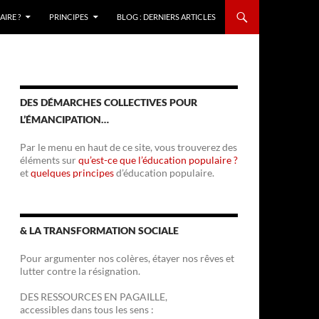
IRE ?
PRINCIPES
BLOG : DERNIERS ARTICLES
DES DÉMARCHES COLLECTIVES POUR
L’ÉMANCIPATION…
Par le menu en haut de ce site, vous trouverez des
éléments sur
qu’est-ce que l’éducation populaire ?
et
quelques principes
d’éducation populaire.
& LA TRANSFORMATION SOCIALE
Pour argumenter nos colères, étayer nos rêves et
lutter contre la résignation.
DES RESSOURCES EN PAGAILLE,
accessibles dans tous les sens :