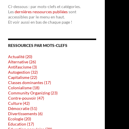
Ci-dessous : par mots-clefs et catégories.
Les
dernières ressources publiées
sont
accessibles par le menu en haut.
Et voir aussi en bas de chaque page !
RESSOURCES PAR MOTS-CLEFS
Actualité (20)
Alternative (26)
Antifascisme (3)
Autogestion (32)
Capitalisme (22)
Classes dominantes (17)
Colonialisme (18)
Community Organizing (23)
Contre-pouvoir (47)
Culture (42)
Démocratie (51)
Divertissements (6)
Ecologie (20)
e Despentes
Education (17)