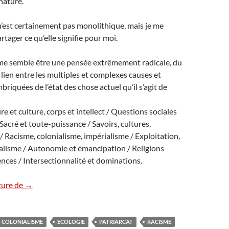
nature.
’est certainement pas monolithique, mais je me
rtager ce qu’elle signifie pour moi.
me semble être une pensée extrêmement radicale, du
 le lien entre les multiples et complexes causes et
riquées de l’état des chose actuel qu’il s’agit de
e et culture, corps et intellect / Questions sociales
Sacré et toute-puissance / Savoirs, cultures,
 Racisme, colonialisme, impérialisme / Exploitation,
talisme / Autonomie et émancipation / Religions
iences / Intersectionnalité et dominations.
L’écoféminisme – Une intersectionnalité globale et radicale
ture de
→
COLONIALISME
ECOLOGIE
PATRIARCAT
RACISME