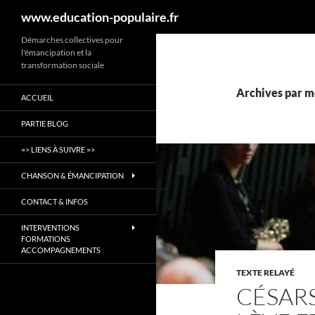
Recherche
www.education-populaire.fr
Aller
Démarches collectives pour
l'émancipation et la
au
transformation sociale
contenu
Archives par mo
ACCUEIL
PARTIE BLOG
=> LIENS À SUIVRE =>
CHANSON & ÉMANCIPATION
CONTACT & INFOS
INTERVENTIONS
FORMATIONS
ACCOMPAGNEMENTS
TEXTE RELAYÉ
CÉSARS