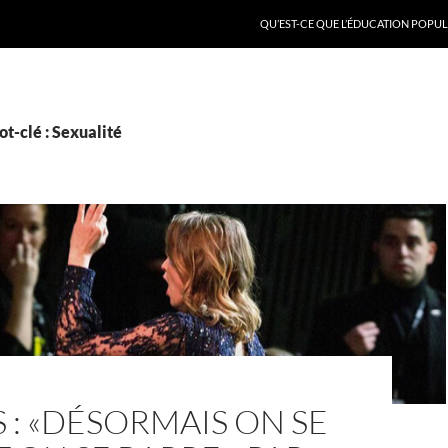
QU’EST-CE QUE L’ÉDUCATION POPULA
t-clé : Sexualité
 : «DÉSORMAIS ON SE