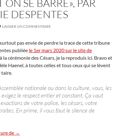
T ON SE BARRE», PAR
IE DESPENTES
LAISSER UN COMMENTAIRE
 surtout pas envie de perdre la trace de cette tribune
entes publiée
le 1er mars 2020 sur le site de
à la cérémonie des Césars, je la reproduis ici. Bravo et
dèle Haenel, à toutes celles et tous ceux qui se lèvent
 taire.
’Assemblée nationale ou dans la culture, vous, les
 exigez le respect entier et constant. Ça vaut
s exactions de votre police, les césars, votre
raites. En prime, il vous faut le silence de
Césars : «Désormais on se lève et on se barre», par Virgini
ture de
→