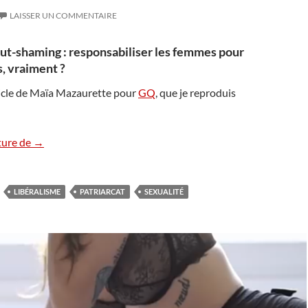
LAISSER UN COMMENTAIRE
lut-shaming : responsabiliser les femmes pour
s, vraiment ?
ticle de Maïa Mazaurette pour
GQ
, que je reproduis
Entre féminisme libertarien et paternalisme, slut-shaming e
ture de
→
LIBÉRALISME
PATRIARCAT
SEXUALITÉ