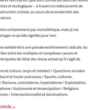
istes et écologiques – à travers la redécouverte de
destruction croisée, au cours de la modernité, des
nature.
’est certainement pas monolithique, mais je me
rtager ce qu’elle signifie pour moi.
me semble être une pensée extrêmement radicale, du
 le lien entre les multiples et complexes causes et
riquées de l’état des chose actuel qu’il s’agit de
e et culture, corps et intellect / Questions sociales
Sacré et toute-puissance / Savoirs, cultures,
 Racisme, colonialisme, impérialisme / Exploitation,
talisme / Autonomie et émancipation / Religions
iences / Intersectionnalité et dominations.
L’écoféminisme – Une intersectionnalité globale et radicale
ture de
→