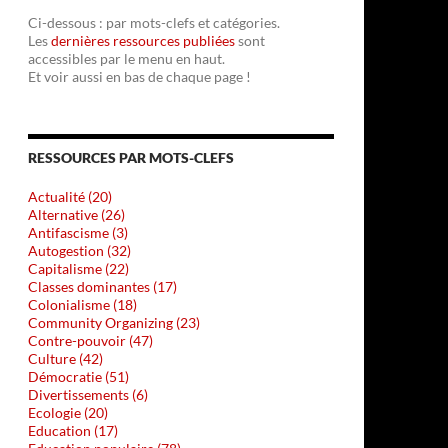
Ci-dessous : par mots-clefs et catégories.
Les
dernières ressources publiées
sont
accessibles par le menu en haut.
Et voir aussi en bas de chaque page !
RESSOURCES PAR MOTS-CLEFS
Actualité (20)
Alternative (26)
Antifascisme (3)
Autogestion (32)
Capitalisme (22)
Classes dominantes (17)
Colonialisme (18)
Community Organizing (23)
Contre-pouvoir (47)
Culture (42)
Démocratie (51)
Divertissements (6)
Ecologie (20)
Education (17)