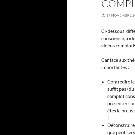
COMPL
17 NOVEMBRE 2
Ci-dessous, diff
conscience, à id
vidéos complotis
Car face aux thé
importantes :
Contredire les
suffit pas (d
complot consi
présenter son
êtes la preuv
!
Déconstruire 
que peut serv