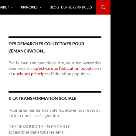
IRE ?
PRINCIPES
BLOG : DERNIERS ARTICLES
DES DÉMARCHES COLLECTIVES POUR
L’ÉMANCIPATION…
Par le menu en haut de ce site, vous trouverez des
éléments sur
qu’est-ce que l’éducation populaire ?
et
quelques principes
d’éducation populaire.
& LA TRANSFORMATION SOCIALE
Pour argumenter nos colères, étayer nos rêves et
lutter contre la résignation.
DES RESSOURCES EN PAGAILLE,
accessibles dans tous les sens :