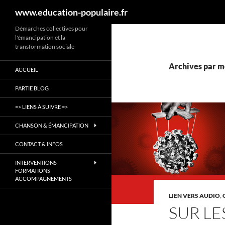
Recherche
www.education-populaire.fr
Aller
Démarches collectives pour
l'émancipation et la
au
transformation sociale
contenu
Archives par mo
ACCUEIL
PARTIE BLOG
=> LIENS À SUIVRE =>
CHANSON & ÉMANCIPATION
CONTACT & INFOS
INTERVENTIONS
FORMATIONS
ACCOMPAGNEMENTS
LIEN VERS AUDIO
,
SUR LE