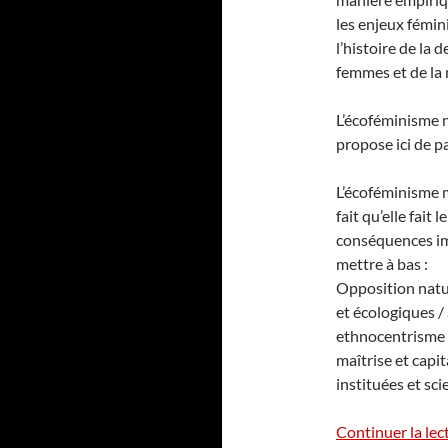
les enjeux fémin
l’histoire de la 
femmes et de la 
L’écoféminisme n
propose ici de pa
L’écoféminisme 
fait qu’elle fait
conséquences imb
mettre à bas :
Opposition natur
et écologiques / 
ethnocentrisme /
maîtrise et capi
instituées et sc
Continuer la lec