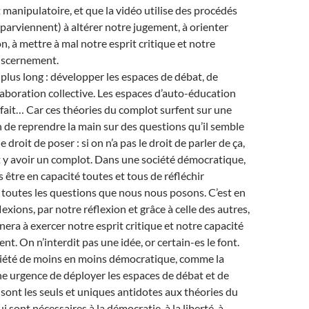
 manipulatoire, et que la vidéo utilise des procédés
t parviennent) à altérer notre jugement, à orienter
n, à mettre à mal notre esprit critique et notre
discernement.
plus long : développer les espaces de débat, de
élaboration collective. Les espaces d’auto-éducation
 fait… Car ces théories du complot surfent sur une
 de reprendre la main sur des questions qu’il semble
e droit de poser : si on n’a pas le droit de parler de ça,
oit y avoir un complot. Dans une société démocratique,
 être en capacité toutes et tous de réfléchir
toutes les questions que nous nous posons. C’est en
flexions, par notre réflexion et grâce à celle des autres,
nera à exercer notre esprit critique et notre capacité
t. On n’interdit pas une idée, or certain-es le font.
iété de moins en moins démocratique, comme la
une urgence de déployer les espaces de débat et de
i sont les seuls et uniques antidotes aux théories du
i sont nécessaires à la démocratie, à la liberté, à