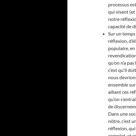
processus est
qui visent (e
notre réflexio
capacité de 
Sur un temps 
réflexion, d’
populaire, en
revendication
qu’on n’a pas l
c’est qu’il d
nous devrions
ensemble sur 
aillant ces ré
qu’on s’entraî
de discernemen
Dans une soc
nôtre, c’est 
réflexion, qu
complot, et qu