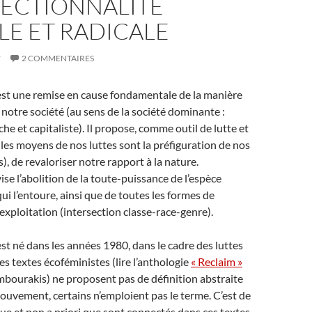
SECTIONNALITÉ
LE ET RADICALE
7
2 COMMENTAIRES
est une remise en cause fondamentale de la manière
notre société (au sens de la société dominante :
che et capitaliste). Il propose, comme outil de lutte et
les moyens de nos luttes sont la préfiguration de nos
), de revaloriser notre rapport à la nature.
ise l’abolition de la toute-puissance de l’espèce
ui l’entoure, ainsi que de toutes les formes de
exploitation (intersection classe-race-genre).
st né dans les années 1980, dans le cadre des luttes
es textes écoféministes (lire l’anthologie
« Reclaim »
bourakis) ne proposent pas de définition abstraite
uvement, certains n’emploient pas le terme. C’est de
e et non a priori que sont connectés dans ces textes