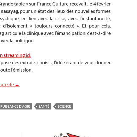
rande table » sur France Culture recevait, le 4 février
enasayag
, pour un état des lieux des nouvelles formes
ychique, en lien avec la crise, avec l’instantanéité,
 d’isolement « toujours connecté ». Et pour cela,
 articule la clinique avec l’émancipation, c’est-à-dire
vec la politique.
n streaming ici.
opose des extraits choisis, l’idée étant de vous donner
oute l’émission..
Psychisme et politique : sortir de la souffrance
ture de
→
PUISSANCE D'AGIR
SANTÉ
SCIENCE