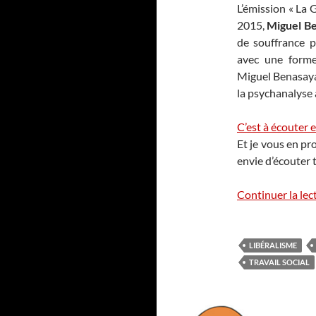
L’émission « La G
2015,
Miguel B
de souffrance ps
avec une forme
Miguel Benasayag
la psychanalyse a
C’est à écouter e
Et je vous en pr
envie d’écouter t
Continuer la lec
LIBÉRALISME
TRAVAIL SOCIAL