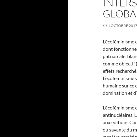
INTER
GLOBA
1 OCTOBRE 201
L’écoféminisme 
dont fonctionne 
patriarcale, blan
comme objectif (
effets recherchés
L’écoféminisme v
humaine sur ce q
domination et d’
L’écoféminisme e
antinucléaires. L
aux éditions Cam
ou savante du mo
manière empiriqu