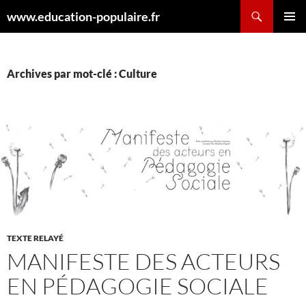
Aller
Recherche
www.education-populaire.fr
au
MENU
contenu
PRINCI
Archives par mot-clé : Culture
TEXTE RELAYÉ
MANIFESTE DES ACTEURS
EN PÉDAGOGIE SOCIALE