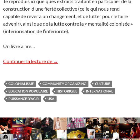
Je reproduis ici quelques extraits traitant en particulier de la
construction d’une fierté collective (celle qui nous rend
capable de rêver à un changement, et de lutter pour le faire
advenir), ainsi que de la lutte contre la « mentalité colonisée »
(intériorisation de l’infériorité).
Un livre à lire…
La lutte des Young Lords contre l’intérior
Continuer la lecture de
→
COLONIALISME
COMMUNITY ORGANIZING
CULTURE
EDUCATION POPULAIRE
HISTORIQUE
INTERNATIONAL
PUISSANCE D'AGIR
USA