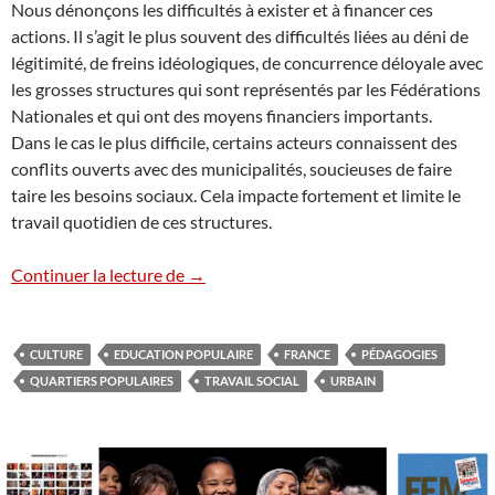
Nous dénonçons les difficultés à exister et à financer ces
actions. Il s’agit le plus souvent des difficultés liées au déni de
légitimité, de freins idéologiques, de concurrence déloyale avec
les grosses structures qui sont représentés par les Fédérations
Nationales et qui ont des moyens financiers importants.
Dans le cas le plus difficile, certains acteurs connaissent des
conflits ouverts avec des municipalités, soucieuses de faire
taire les besoins sociaux. Cela impacte fortement et limite le
travail quotidien de ces structures.
Manifeste des acteurs en Pédagogie Soci
Continuer la lecture de
→
CULTURE
EDUCATION POPULAIRE
FRANCE
PÉDAGOGIES
QUARTIERS POPULAIRES
TRAVAIL SOCIAL
URBAIN