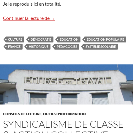
Je le reproduis ici en totalité.
Manifeste de Peuple et culture
Continuer la lecture de
→
CULTURE
DÉMOCRATIE
EDUCATION
EDUCATION POPULAIRE
FRANCE
HISTORIQUE
PÉDAGOGIES
SYSTÈME SCOLAIRE
CONSEILS DE LECTURE
,
OUTILS D'INFORMATION
SYNDICALISME DE CLASSE