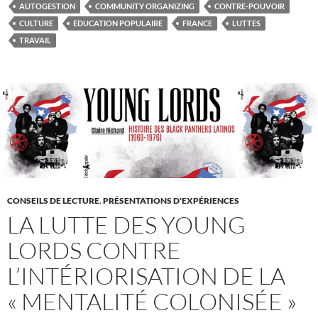
AUTOGESTION
COMMUNITY ORGANIZING
CONTRE-POUVOIR
CULTURE
EDUCATION POPULAIRE
FRANCE
LUTTES
TRAVAIL
CONSEILS DE LECTURE
,
PRÉSENTATIONS D'EXPÉRIENCES
LA LUTTE DES YOUNG
LORDS CONTRE
L’INTÉRIORISATION DE LA
« MENTALITÉ COLONISÉE »