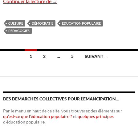
La participation culturelle
Continuer la lecture de
→
CULTURE
DÉMOCRATIE
EDUCATION POPULAIRE
PÉDAGOGIES
Navigation
1
2
…
5
SUIVANT →
des
articles
DES DÉMARCHES COLLECTIVES POUR L’ÉMANCIPATION…
Par le menu en haut de ce site, vous trouverez des éléments sur
qu’est-ce que l’éducation populaire ?
et
quelques principes
d’éducation populaire.