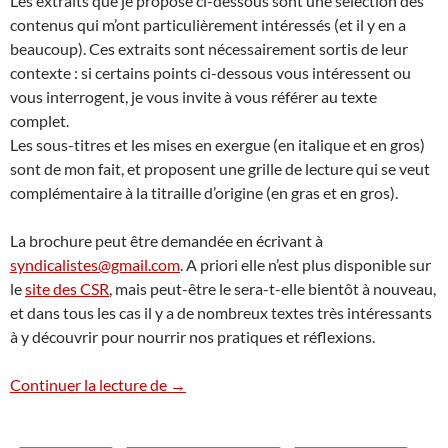
Les extraits que je propose ci-dessous sont une sélection des
contenus qui m’ont particulièrement intéressés (et il y en a
beaucoup). Ces extraits sont nécessairement sortis de leur
contexte : si certains points ci-dessous vous intéressent ou
vous interrogent, je vous invite à vous référer au texte
complet.
Les sous-titres et les mises en exergue (en italique et en gros)
sont de mon fait, et proposent une grille de lecture qui se veut
complémentaire à la titraille d’origine (en gras et en gros).
La brochure peut être demandée en écrivant à
syndicalistes@gmail.com
. A priori elle n’est plus disponible sur
le
site des CSR
, mais peut-être le sera-t-elle bientôt à nouveau,
et dans tous les cas il y a de nombreux textes très intéressants
à y découvrir pour nourrir nos pratiques et réflexions.
Syndicalisme de classe & action collecti
Continuer la lecture de
→