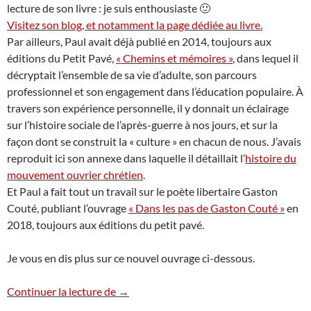
lecture de son livre : je suis enthousiaste 🙂
Visitez son blog, et notamment la page dédiée au livre.
Par ailleurs, Paul avait déjà publié en 2014, toujours aux
éditions du Petit Pavé,
« Chemins et mémoires »
, dans lequel il
décryptait l’ensemble de sa vie d’adulte, son parcours
professionnel et son engagement dans l’éducation populaire. À
travers son expérience personnelle, il y donnait un éclairage
sur l’histoire sociale de l’après-guerre à nos jours, et sur la
façon dont se construit la « culture » en chacun de nous. J’avais
reproduit ici son annexe dans laquelle il détaillait l’
histoire du
mouvement ouvrier chrétien
.
Et Paul a fait tout un travail sur le poète libertaire Gaston
Couté, publiant l’ouvrage
« Dans les pas de Gaston Couté »
en
2018, toujours aux éditions du petit pavé.
Je vous en dis plus sur ce nouvel ouvrage ci-dessous.
Histoire et actualité de l’éducation popul
Continuer la lecture de
→