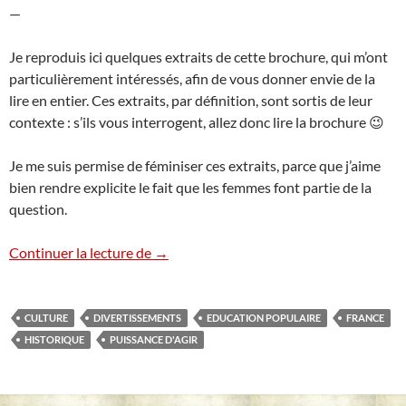
—
Je reproduis ici quelques extraits de cette brochure, qui m’ont
particulièrement intéressés, afin de vous donner envie de la
lire en entier. Ces extraits, par définition, sont sortis de leur
contexte : s’ils vous interrogent, allez donc lire la brochure 😉
Je me suis permise de féminiser ces extraits, parce que j’aime
bien rendre explicite le fait que les femmes font partie de la
question.
Culture et sociabilité
Continuer la lecture de
→
CULTURE
DIVERTISSEMENTS
EDUCATION POPULAIRE
FRANCE
HISTORIQUE
PUISSANCE D'AGIR