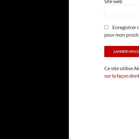
Site web
Enregistrer 
pour mon proch
Ce site utilise A
sur la façon don