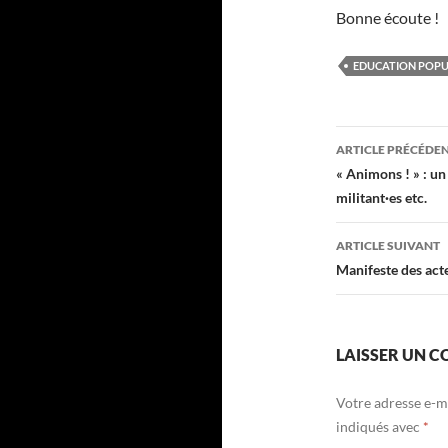
Bonne écoute !
EDUCATION POPU
Navigati
ARTICLE PRÉCÉDE
des
« Animons ! » : un
militant·es etc.
articles
ARTICLE SUIVANT
Manifeste des act
LAISSER UN 
Votre adresse e-ma
indiqués avec
*