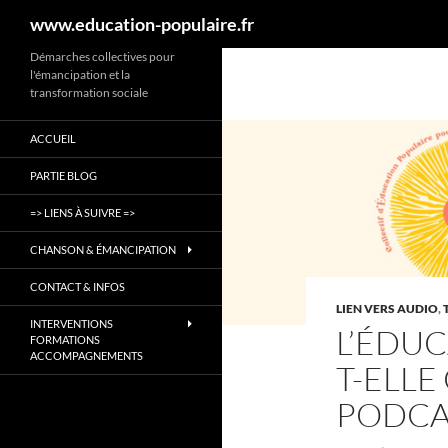
Recherche
www.education-populaire.fr
Aller
Démarches collectives pour
l'émancipation et la
au
transformation sociale
contenu
ACCUEIL
PARTIE BLOG
=> LIENS À SUIVRE =>
CHANSON & ÉMANCIPATION
CONTACT & INFOS
LIEN VERS AUDIO
,
INTERVENTIONS
L’ÉDUC
FORMATIONS
ACCOMPAGNEMENTS
T-ELLE
PODCA