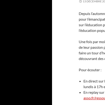
13 DÉCEMBRE 2
Depuis l’automne
pour l’émancipat
sur l’éducation 
l’éducation popu
Une fois par moi
de leur passion 
faire un tour d’
découvrant des o
Pour écouter :
En direct sur
lundis à 17h 
En replay sur
asso.fr/resso