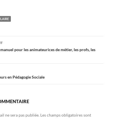
LAIRE
on
NT
 manuel pour les animateurices de métier, les profs, les
eurs en Pédagogie Sociale
COMMENTAIRE
il ne sera pas publiée.
Les champs obligatoires sont