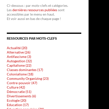
Ci-dessous : par mots-clefs et catégories.
Les
dernières ressources publiées
sont
accessibles par le menu en haut.
Et voir aussi en bas de chaque page !
RESSOURCES PAR MOTS-CLEFS
Actualité (20)
Alternative (26)
Antifascisme (3)
Autogestion (32)
Capitalisme (22)
Classes dominantes (17)
Colonialisme (18)
Community Organizing (23)
Contre-pouvoir (47)
Culture (42)
Démocratie (51)
Divertissements (6)
Ecologie (20)
Education (17)