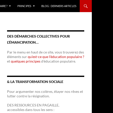
IRE ?
PRINCIPES
BLOG : DERNIERS ARTICLES
DES DÉMARCHES COLLECTIVES POUR
L’ÉMANCIPATION…
Par le menu en haut de ce site, vous trouverez des
éléments sur
qu’est-ce que l’éducation populaire ?
et
quelques principes
d’éducation populaire.
& LA TRANSFORMATION SOCIALE
Pour argumenter nos colères, étayer nos rêves et
lutter contre la résignation.
DES RESSOURCES EN PAGAILLE,
accessibles dans tous les sens :