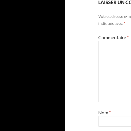
LAISSER UN 
Votre adresse e-ma
indiqués avec
*
Commentaire
*
Nom
*