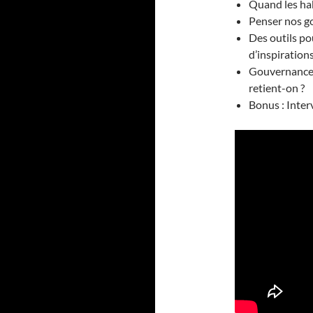
Quand les hab
Penser nos g
Des outils po
d’inspiration
Gouvernances 
retient-on ?
Bonus : Inter