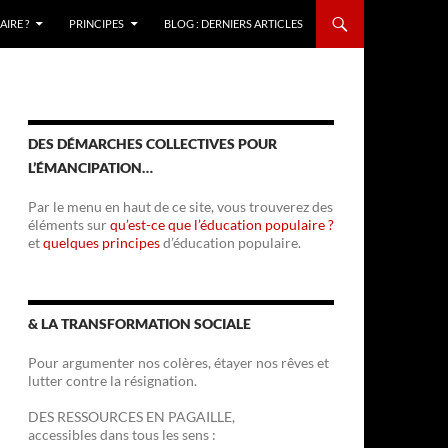
IRE ?
PRINCIPES
BLOG : DERNIERS ARTICLES
DES DÉMARCHES COLLECTIVES POUR
L’ÉMANCIPATION…
Par le menu en haut de ce site, vous trouverez des
éléments sur
qu’est-ce que l’éducation populaire ?
et
quelques principes
d’éducation populaire.
& LA TRANSFORMATION SOCIALE
Pour argumenter nos colères, étayer nos rêves et
lutter contre la résignation.
DES RESSOURCES EN PAGAILLE,
accessibles dans tous les sens :