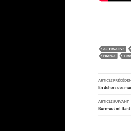
ALTERNATIVE
FRANCE
TRAV
Navigati
ARTICLE PRÉCÉDE
des
En dehors des mur
articles
ARTICLE SUIVANT
Burn-out militant