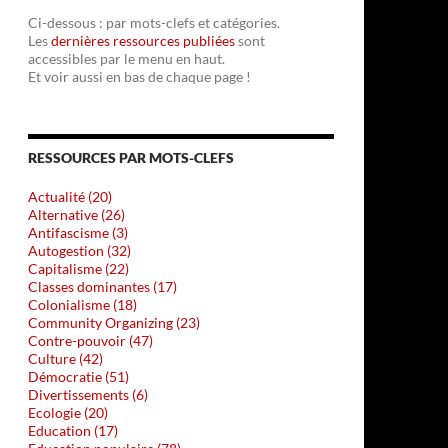
Ci-dessous : par mots-clefs et catégories.
Les
dernières ressources publiées
sont
accessibles par le menu en haut.
Et voir aussi en bas de chaque page !
RESSOURCES PAR MOTS-CLEFS
Actualité (20)
Alternative (26)
Antifascisme (3)
Autogestion (32)
Capitalisme (22)
Classes dominantes (17)
Colonialisme (18)
Community Organizing (23)
Contre-pouvoir (47)
Culture (42)
Démocratie (51)
Divertissements (6)
Ecologie (20)
Education (17)