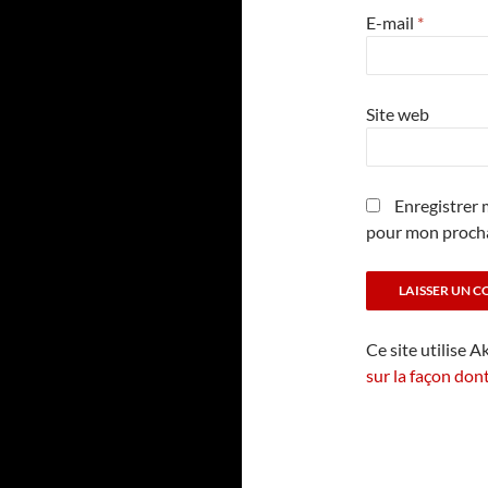
E-mail
*
Site web
Enregistrer 
pour mon proch
Ce site utilise A
sur la façon don