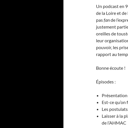
Un podcast en 9
de la Loire et de
pas
fan
de l’expr
justement partie
oreilles de tous
leur organisation
pouvoir, les prise
rapport au temps
Bonne écoute !
Épisodes :
Présentation 
Est-ce qu’on f
Les postulats
Laisser à la 
de l’AHMAC