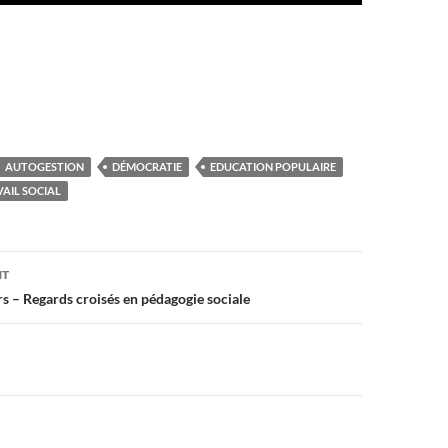
AUTOGESTION
DÉMOCRATIE
EDUCATION POPULAIRE
AIL SOCIAL
on
NT
s – Regards croisés en pédagogie sociale