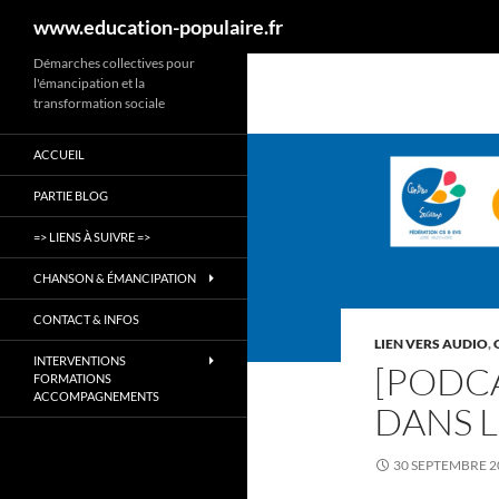
Recherche
www.education-populaire.fr
Aller
Démarches collectives pour
l'émancipation et la
au
transformation sociale
contenu
ACCUEIL
PARTIE BLOG
=> LIENS À SUIVRE =>
CHANSON & ÉMANCIPATION
CONTACT & INFOS
LIEN VERS AUDIO
,
INTERVENTIONS
[PODC
FORMATIONS
ACCOMPAGNEMENTS
DANS L
30 SEPTEMBRE 2