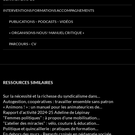
INTERVENTIONS FORMATIONS ACCOMPAGNEMENTS
PUBLICATIONS – PODCASTS – VIDÉOS
« ORGANISONS-NOUS ! MANUEL CRITIQUE »
PARCOURS – CV
RESSOURCES SIMILAIRES
Sur la nécessité et la richesse du syndicalisme dans…
Autogestion, coopératives : travailler ensemble sans patron
« Animons ! » : un manuel pour les animateurices de…
Rapport d'activité 2024-25 Adeline de Lépinay
"Femmes politiques" : à propos d'une mobilisation…
"L'atelier des miracles" : vélo, couture & éducation…
Politique et quincaillerie : pratiques de formation…
En dehors des murs - Regards croisés en pédagogie sociale