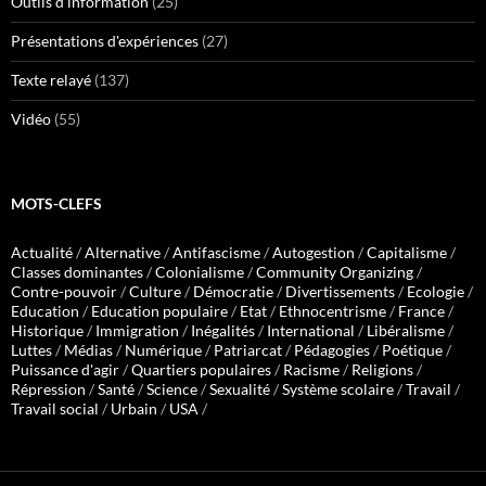
Outils d'information
(25)
Présentations d'expériences
(27)
Texte relayé
(137)
Vidéo
(55)
MOTS-CLEFS
Actualité
/
Alternative
/
Antifascisme
/
Autogestion
/
Capitalisme
/
Classes dominantes
/
Colonialisme
/
Community Organizing
/
Contre-pouvoir
/
Culture
/
Démocratie
/
Divertissements
/
Ecologie
/
Education
/
Education populaire
/
Etat
/
Ethnocentrisme
/
France
/
Historique
/
Immigration
/
Inégalités
/
International
/
Libéralisme
/
Luttes
/
Médias
/
Numérique
/
Patriarcat
/
Pédagogies
/
Poétique
/
Puissance d'agir
/
Quartiers populaires
/
Racisme
/
Religions
/
Répression
/
Santé
/
Science
/
Sexualité
/
Système scolaire
/
Travail
/
Travail social
/
Urbain
/
USA
/