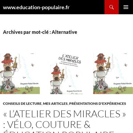
Aller
Recherche
www.education-populaire.fr
au
MENU
contenu
PRINCI
Archives par mot-clé : Alternative
CONSEILS DE LECTURE
,
MES ARTICLES
,
PRÉSENTATIONS D'EXPÉRIENCES
« L’ATELIER DES MIRACLES »
: VÉLO, COUTURE &