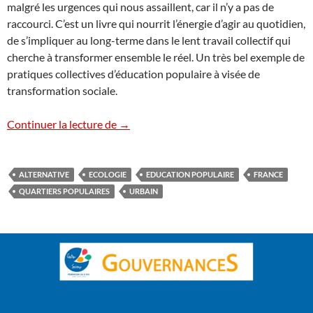
malgré les urgences qui nous assaillent, car il n’y a pas de
raccourci. C’est un livre qui nourrit l’énergie d’agir au quotidien,
de s’impliquer au long-terme dans le lent travail collectif qui
cherche à transformer ensemble le réel. Un très bel exemple de
pratiques collectives d’éducation populaire à visée de
transformation sociale.
« L’atelier des miracles » : vélo, couture 
Continuer la lecture de
→
ALTERNATIVE
ECOLOGIE
EDUCATION POPULAIRE
FRANCE
QUARTIERS POPULAIRES
URBAIN