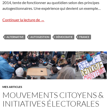
2014, tente de fonctionner au quotidien selon des principes
autogestionnaires. Une expérience qui devient un exemple…
Démocratie locale à Saillans
Continuer la lecture de
→
ALTERNATIVE
AUTOGESTION
DÉMOCRATIE
FRANCE
MES ARTICLES
MOUVEMENTS CITOYENS &
INITIATIVES ÉLECTORALES