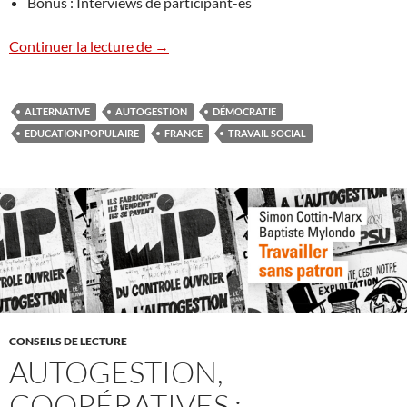
Bonus : Interviews de participant-es
[Podcast] GouvernanceS dans les centre
Continuer la lecture de
→
ALTERNATIVE
AUTOGESTION
DÉMOCRATIE
EDUCATION POPULAIRE
FRANCE
TRAVAIL SOCIAL
CONSEILS DE LECTURE
AUTOGESTION,
COOPÉRATIVES :