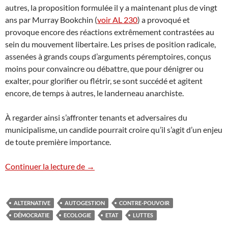
autres, la proposition formulée il y a maintenant plus de vingt
ans par Murray Bookchin (
voir AL 230
) a provoqué et
provoque encore des réactions extrêmement contrastées au
sein du mouvement libertaire. Les prises de position radicale,
assenées à grands coups d’arguments péremptoires, conçus
moins pour convaincre ou débattre, que pour dénigrer ou
exalter, pour glorifier ou flétrir, se sont succédé et agitent
encore, de temps à autres, le landerneau anarchiste.
À regarder ainsi s’affronter tenants et adversaires du
municipalisme, un candide pourrait croire qu’il s’agit d’un enjeu
de toute première importance.
Murray Bookchin : Communalisme et muni
Continuer la lecture de
→
ALTERNATIVE
AUTOGESTION
CONTRE-POUVOIR
DÉMOCRATIE
ECOLOGIE
ETAT
LUTTES