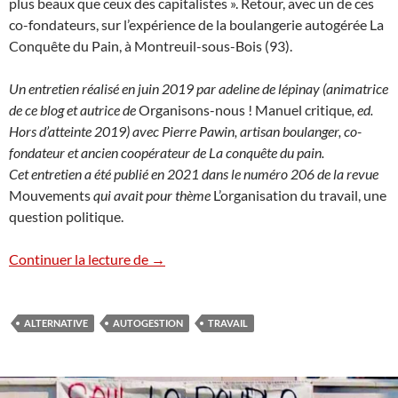
plus beaux que ceux des capitalistes ». Retour, avec un de ces
co-fondateurs, sur l’expérience de la boulangerie autogérée La
Conquête du Pain, à Montreuil-sous-Bois (93).
Un entretien réalisé en juin 2019 par adeline de lépinay (animatrice
de ce blog et autrice de
Organisons-nous ! Manuel critique
, ed.
Hors d’atteinte 2019) avec Pierre Pawin, artisan boulanger, co-
fondateur et ancien coopérateur de La conquête du pain.
Cet entretien a été publié en 2021 dans le numéro 206 de la revue
Mouvements
qui avait pour thème
L’organisation du travail, une
question politique.
Travailler en autogestion : l’expérience 
Continuer la lecture de
→
ALTERNATIVE
AUTOGESTION
TRAVAIL