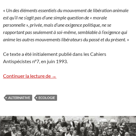
«
Un des éléments essentiels du mouvement de libération animale
est qu’il ne s’agit pas d’une simple question de « morale
personnelle », privée, mais d’une exigence politique, ne se
rapportant pas seulement à soi-même, semblable à l’exigence qui
anime les autres mouvements libérateurs du passé et du présent.
»
Ce texte a été initialement publié dans les Cahiers
Antispécistes n°7, en juin 1993.
Au sujet de la pureté militante
Continuer la lecture de
→
ALTERNATIVE
ECOLOGIE