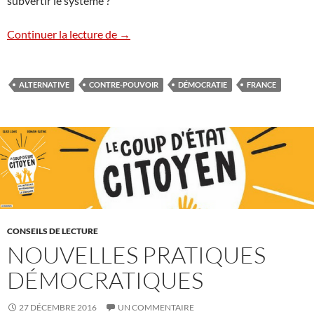
subvertir le système ?
Mouvements citoyens & initiatives élect
Continuer la lecture de
→
ALTERNATIVE
CONTRE-POUVOIR
DÉMOCRATIE
FRANCE
CONSEILS DE LECTURE
NOUVELLES PRATIQUES
DÉMOCRATIQUES
27 DÉCEMBRE 2016
UN COMMENTAIRE