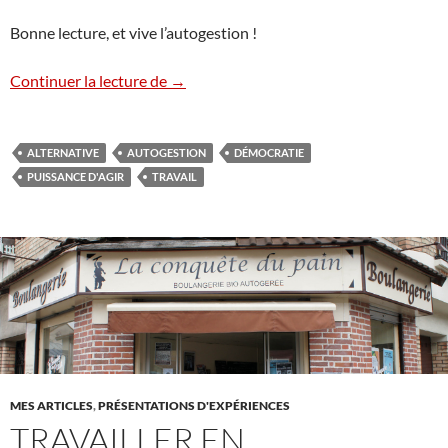
Bonne lecture, et vive l’autogestion !
Autogestion, coopératives : travailler e
Continuer la lecture de
→
ALTERNATIVE
AUTOGESTION
DÉMOCRATIE
PUISSANCE D'AGIR
TRAVAIL
MES ARTICLES
,
PRÉSENTATIONS D'EXPÉRIENCES
TRAVAILLER EN