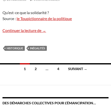
Qu’est-ce que la solidarité ?
Source :
le Toupictionnaire de la politique
Solidarité mécanique & Solidarité organ
Continuer la lecture de
→
HISTORIQUE
INÉGALITÉS
Navigation
1
2
…
4
SUIVANT →
des
articles
DES DÉMARCHES COLLECTIVES POUR L’ÉMANCIPATION…