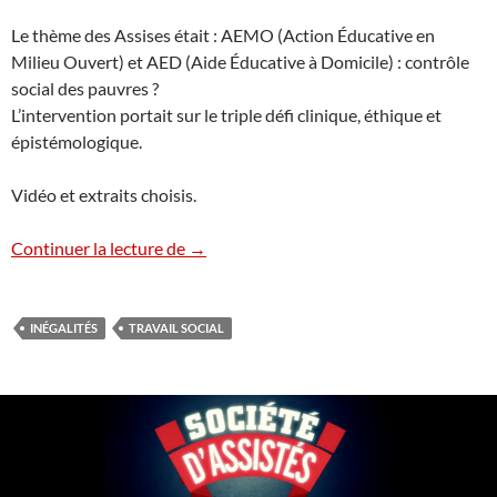
Le thème des Assises était : AEMO (Action Éducative en
Milieu Ouvert) et AED (Aide Éducative à Domicile) : contrôle
social des pauvres ?
L’intervention portait sur le triple défi clinique, éthique et
épistémologique.
Vidéo et extraits choisis.
Travail social : contrôle social des pauvre
Continuer la lecture de
→
INÉGALITÉS
TRAVAIL SOCIAL