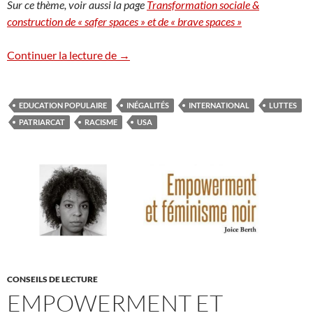
Sur ce thème, voir aussi la page
Transformation sociale &
construction de « safer spaces » et de « brave spaces »
Safer space & Organisations démocratiqu
Continuer la lecture de
→
EDUCATION POPULAIRE
INÉGALITÉS
INTERNATIONAL
LUTTES
PATRIARCAT
RACISME
USA
CONSEILS DE LECTURE
EMPOWERMENT ET