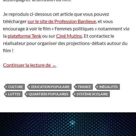
Je reproduis ci-dessous cet article que vous pouvez
télécharger
sur le site de Profession Banlieue
, et vous
encourage à voir le film « Femmes politiques » notamment
via
la
plateforme Tenk
ou sur
Ciné Mutins
. Et contactez le
réalisateur pour organiser des projections-débats autour du
film !
« Femmes politiques » : à propos d’une mo
Continuer la lecture de
→
CULTURE
EDUCATION POPULAIRE
FRANCE
INÉGALITÉS
LUTTES
QUARTIERS POPULAIRES
SYSTÈME SCOLAIRE