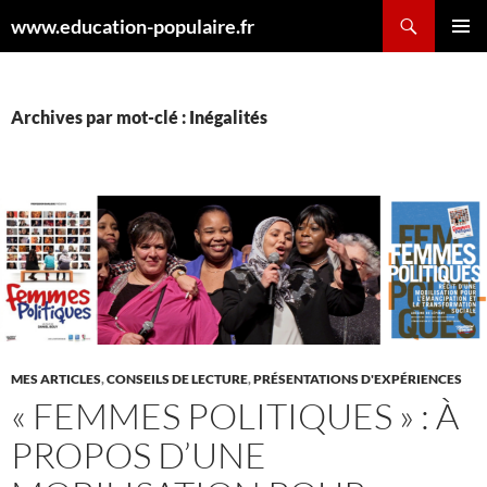
Aller
Recherche
www.education-populaire.fr
au
MENU
contenu
PRINCI
Archives par mot-clé : Inégalités
MES ARTICLES
,
CONSEILS DE LECTURE
,
PRÉSENTATIONS D'EXPÉRIENCES
« FEMMES POLITIQUES » : À
PROPOS D’UNE