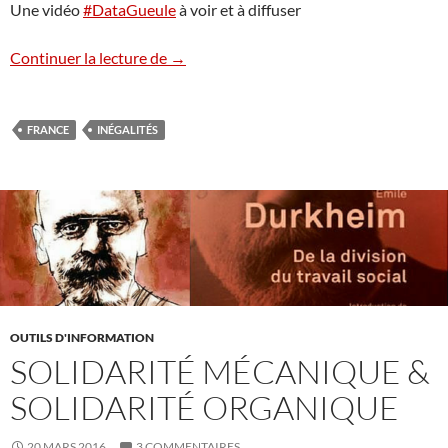
Une vidéo
#DataGueule
à voir et à diffuser
Assistanat : un mythe qui ronge la solida
Continuer la lecture de
→
FRANCE
INÉGALITÉS
OUTILS D'INFORMATION
SOLIDARITÉ MÉCANIQUE &
SOLIDARITÉ ORGANIQUE
20 MARS 2016
3 COMMENTAIRES