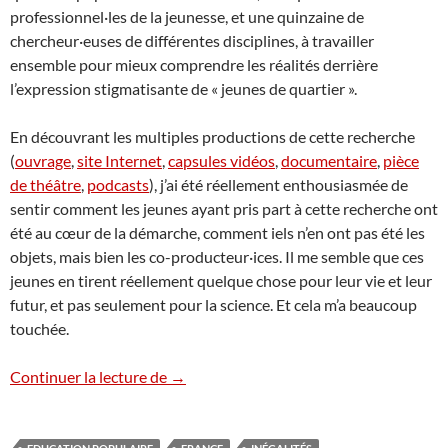
professionnel·les de la jeunesse, et une quinzaine de
chercheur·euses de différentes disciplines, à travailler
ensemble pour mieux comprendre les réalités derrière
l’expression stigmatisante de « jeunes de quartier ».
En découvrant les multiples productions de cette recherche
(
ouvrage
,
site Internet
,
capsules vidéos
,
documentaire
,
pièce
de théâtre
,
podcasts
), j’ai été réellement enthousiasmée de
sentir comment les jeunes ayant pris part à cette recherche ont
été au cœur de la démarche, comment iels n’en ont pas été les
objets, mais bien les co-producteur·ices. Il me semble que ces
jeunes en tirent réellement quelque chose pour leur vie et leur
futur, et pas seulement pour la science. Et cela m’a beaucoup
touchée.
Recherche Pop-Part – La recherche action
Continuer la lecture de
→