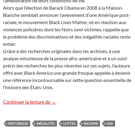
l’amélioration de leurs conditions de vie.
Alors que l’élection de Barack Obama en 2008 à la Maison-
Blanche semblait annoncer l’avènement d’une Amérique post-
raciale, le mouvement Black Lives Matter, né en réaction aux
violences policières dont les Noirs sont victimes, rappelle que
le problème des discriminations et des inégalités raciales reste
entier.
Grâce à des recherches originales dans les archives, à une
analyse minutieuse de la presse afro-américaine et à un suivi
précis des recherches les plus récentes sur ces sujets, l’auteure
offre avec
Black America
une grande fresque appelée à devenir
une référence incontournable sur cette question essentielle de
l’histoire des États-Unis.
Black America – Caroline Rolland-Diam
Continuer la lecture de
→
HISTORIQUE
INÉGALITÉS
LUTTES
RACISME
USA