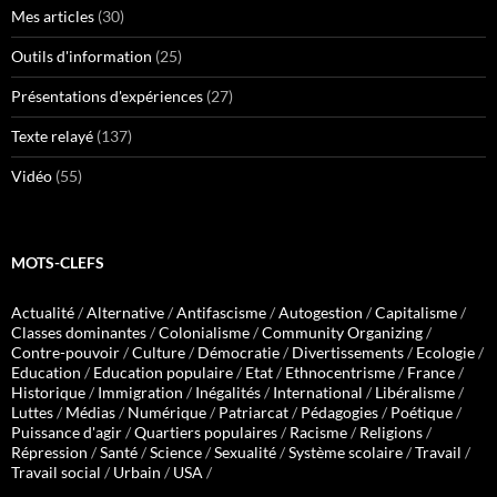
Mes articles
(30)
Outils d'information
(25)
Présentations d'expériences
(27)
Texte relayé
(137)
Vidéo
(55)
MOTS-CLEFS
Actualité
/
Alternative
/
Antifascisme
/
Autogestion
/
Capitalisme
/
Classes dominantes
/
Colonialisme
/
Community Organizing
/
Contre-pouvoir
/
Culture
/
Démocratie
/
Divertissements
/
Ecologie
/
Education
/
Education populaire
/
Etat
/
Ethnocentrisme
/
France
/
Historique
/
Immigration
/
Inégalités
/
International
/
Libéralisme
/
Luttes
/
Médias
/
Numérique
/
Patriarcat
/
Pédagogies
/
Poétique
/
Puissance d'agir
/
Quartiers populaires
/
Racisme
/
Religions
/
Répression
/
Santé
/
Science
/
Sexualité
/
Système scolaire
/
Travail
/
Travail social
/
Urbain
/
USA
/