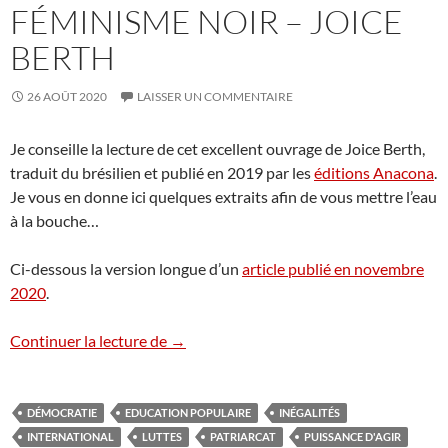
FÉMINISME NOIR – JOICE
BERTH
26 AOÛT 2020
LAISSER UN COMMENTAIRE
Je conseille la lecture de cet excellent ouvrage de Joice Berth,
traduit du brésilien et publié en 2019 par les
éditions Anacona
.
Je vous en donne ici quelques extraits afin de vous mettre l’eau
à la bouche…
Ci-dessous la version longue d’un
article publié en novembre
2020
.
Empowerment et féminisme noir – Joice
Continuer la lecture de
→
DÉMOCRATIE
EDUCATION POPULAIRE
INÉGALITÉS
INTERNATIONAL
LUTTES
PATRIARCAT
PUISSANCE D'AGIR