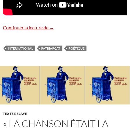
Cancion sin miedo
Continuer la lecture de
→
INTERNATIONAL
PATRIARCAT
POÉTIQUE
TEXTE RELAYÉ
« LA CHANSON ÉTAIT LA