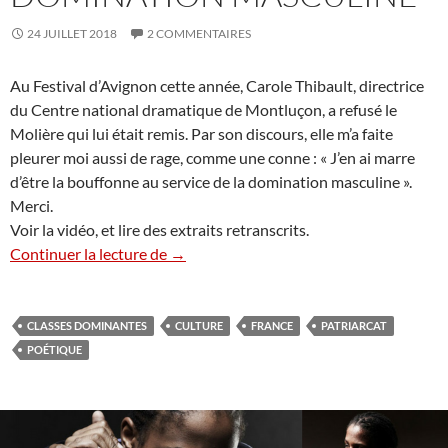
24 JUILLET 2018
2 COMMENTAIRES
Au Festival d’Avignon cette année, Carole Thibault, directrice
du Centre national dramatique de Montluçon, a refusé le
Molière qui lui était remis. Par son discours, elle m’a faite
pleurer moi aussi de rage, comme une conne : « J’en ai marre
d’être la bouffonne au service de la domination masculine ».
Merci.
Voir la vidéo, et lire des extraits retranscrits.
Carole Thibault à Avignon : pleurer de ra
Continuer la lecture de
→
CLASSES DOMINANTES
CULTURE
FRANCE
PATRIARCAT
POÉTIQUE