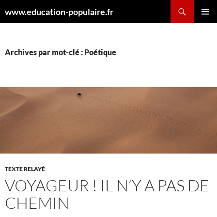
Aller
Recherche
www.education-populaire.fr
au
MENU
contenu
PRINCI
Archives par mot-clé : Poétique
TEXTE RELAYÉ
VOYAGEUR ! IL N’Y A PAS DE
CHEMIN