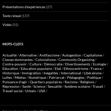
Présentations d'expériences
(27)
Texte relayé
(137)
Vidéo
(55)
MOTS-CLEFS
Actualité
/
Alternative
/
Antifascisme
/
Autogestion
/
Capitalisme
/
Classes dominantes
/
Colonialisme
/
Community Organizing
/
Contre-pouvoir
/
Culture
/
Démocratie
/
Divertissements
/
Ecologie
/
Education
/
Education populaire
/
Etat
/
Ethnocentrisme
/
France
/
Historique
/
Immigration
/
Inégalités
/
International
/
Libéralisme
/
Luttes
/
Médias
/
Numérique
/
Patriarcat
/
Pédagogies
/
Poétique
/
Puissance d'agir
/
Quartiers populaires
/
Racisme
/
Religions
/
Répression
/
Santé
/
Science
/
Sexualité
/
Système scolaire
/
Travail
/
Travail social
/
Urbain
/
USA
/