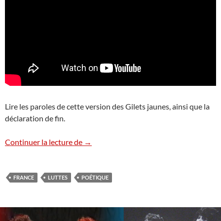
Lire les paroles de cette version des Gilets jaunes, ainsi que la
déclaration de fin.
Le chant des partisans version Gilets Ja
Continuer la lecture de
→
FRANCE
LUTTES
POÉTIQUE