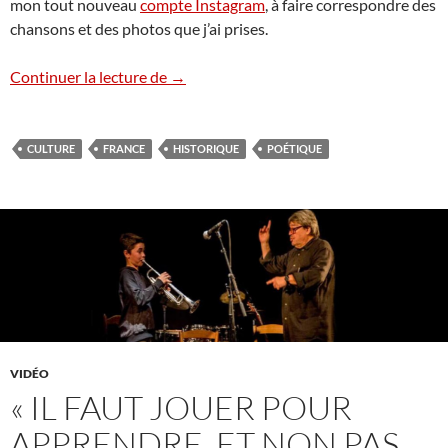
mon tout nouveau
compte Instagram
, à faire correspondre des
chansons et des photos que j’ai prises.
« La chanson était la culture du pauvre »
Continuer la lecture de
→
CULTURE
FRANCE
HISTORIQUE
POÉTIQUE
VIDÉO
« IL FAUT JOUER POUR
APPRENDRE, ET NON PAS