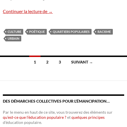
Casey nous parle de sa rage et de sa poés
Continuer la lecture de
→
CULTURE
POÉTIQUE
QUARTIERS POPULAIRES
RACISME
URBAIN
Navigation
1
2
3
SUIVANT →
des
articles
DES DÉMARCHES COLLECTIVES POUR L’ÉMANCIPATION…
Par le menu en haut de ce site, vous trouverez des éléments sur
qu’est-ce que l’éducation populaire ?
et
quelques principes
d’éducation populaire.