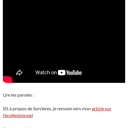
Lire les paroles :
(Et à propos de Sorcières, je renvoie vers mon
article sur
l’écoféminisme
)