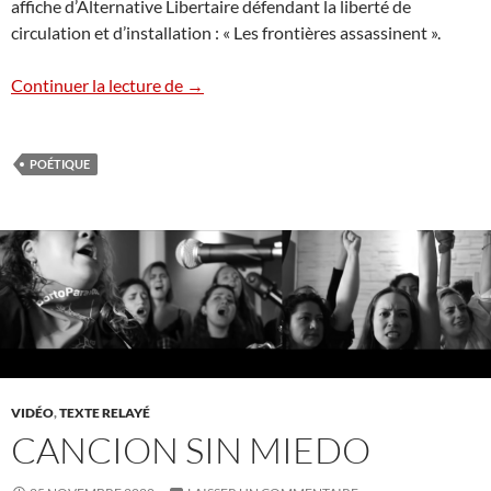
affiche d’Alternative Libertaire défendant la liberté de
circulation et d’installation : « Les frontières assassinent ».
« Tuez si ça vous plaît toutes les hironde
Continuer la lecture de
→
POÉTIQUE
VIDÉO
,
TEXTE RELAYÉ
CANCION SIN MIEDO