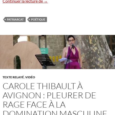
Une sorcière comme les autres
Continuer la lecture de
→
PATRIARCAT
POÉTIQUE
TEXTE RELAYÉ
,
VIDÉO
CAROLE THIBAULT À
AVIGNON : PLEURER DE
RAGE FACE À LA
DOMINATION MASCULINE