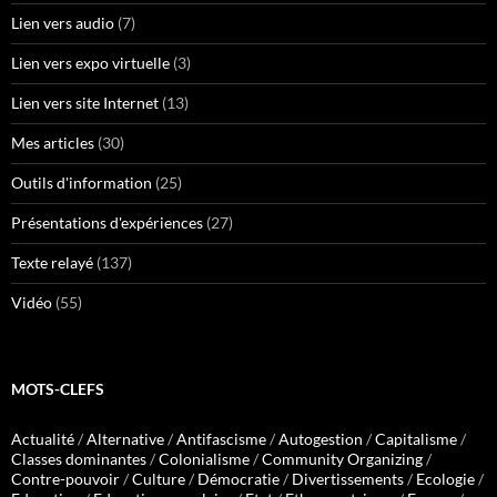
Lien vers audio
(7)
Lien vers expo virtuelle
(3)
Lien vers site Internet
(13)
Mes articles
(30)
Outils d'information
(25)
Présentations d'expériences
(27)
Texte relayé
(137)
Vidéo
(55)
MOTS-CLEFS
Actualité
/
Alternative
/
Antifascisme
/
Autogestion
/
Capitalisme
/
Classes dominantes
/
Colonialisme
/
Community Organizing
/
Contre-pouvoir
/
Culture
/
Démocratie
/
Divertissements
/
Ecologie
/