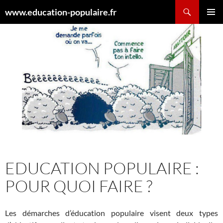
Aller
Recherche
www.education-populaire.fr
au
MENU
contenu
PRINCI
EDUCATION POPULAIRE :
POUR QUOI FAIRE ?
Les démarches d’éducation populaire visent deux types