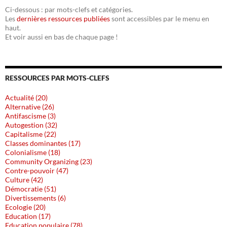
Ci-dessous : par mots-clefs et catégories.
Les
dernières ressources publiées
sont accessibles par le menu en
haut.
Et voir aussi en bas de chaque page !
RESSOURCES PAR MOTS-CLEFS
Actualité (20)
Alternative (26)
Antifascisme (3)
Autogestion (32)
Capitalisme (22)
Classes dominantes (17)
Colonialisme (18)
Community Organizing (23)
Contre-pouvoir (47)
Culture (42)
Démocratie (51)
Divertissements (6)
Ecologie (20)
Education (17)
Education populaire (78)