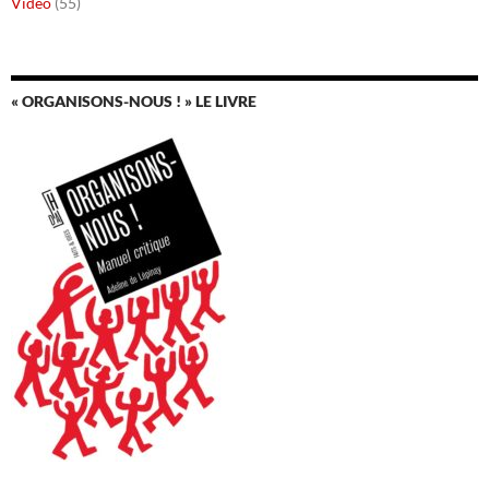
Vidéo
(55)
« ORGANISONS-NOUS ! » LE LIVRE