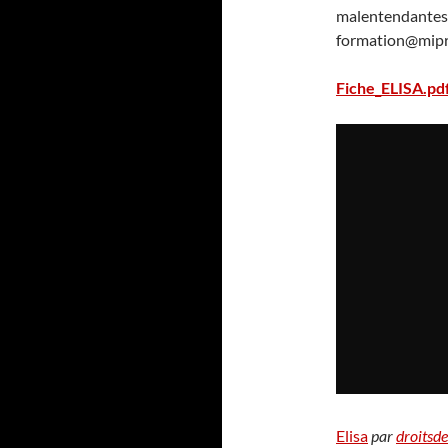
malentendantes
formation@mipro
Fiche_ELISA.pd
Elisa
par
droitsd