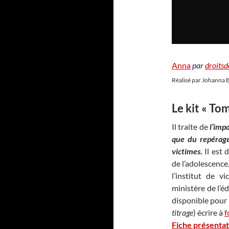
Anna
par
droits
Réalisé par Johanna Be
Le kit « To
Il traite de
l’imp
que du repérage
victimes
.
Il est 
de l’adolescence
l’institut de v
ministère de l’
disponible pour
titrage
) écrire à
f
Fiche présentat