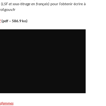
 (
LSF et sous-titrage en français
) pour l’obtenir écrire à
f.gouv.fr
f
(pdf – 586.9 ko)
esfemmes