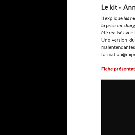
Le kit « An
Il explique
les m
la prise en charg
été réalisé avec
Une version du 
malentendantes
formation@miprof
Fiche présentat