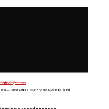
droitsdesfemmes
edeau. Acteur-actrice : Swann Arlaud & Sarah Le Picard
otection sur ordonnance »