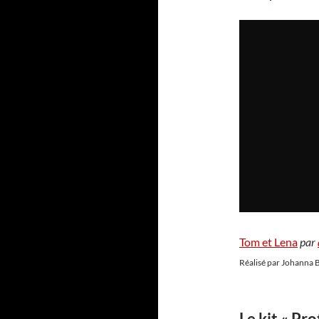
Tom et Lena
par
Réalisé par Johanna B
Le kit « Pr