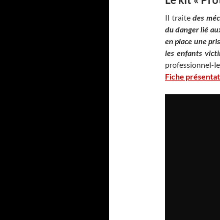
Il traite
des méca
du danger lié au
en place une pri
les enfants vict
professionnel-le
Fiche présenta