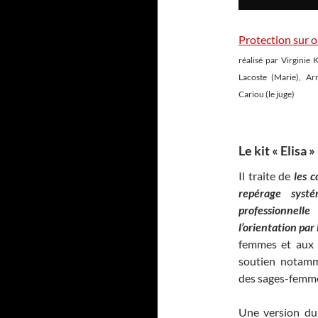
Protection sur 
réalisé par Virginie 
Lacoste (Marie), Ar
Cariou (le juge)
Le kit « Elisa »
Il traite de
les 
repérage syst
professionnell
l’orientation par 
femmes et aux p
soutien notamme
des sages-femm
Une version du 