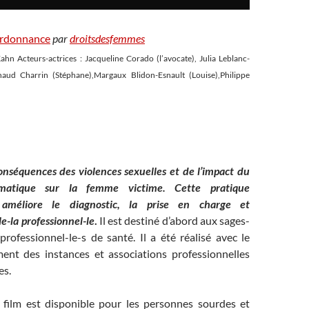
ordonnance
par
droitsdesfemmes
Kahn Acteurs-actrices : Jacqueline Corado (l’avocate), Julia Leblanc-
naud Charrin (Stéphane),Margaux Blidon-Esnault (Louise),Philippe
conséquences des violences sexuelles et de l’impact du
ématique sur la femme victime. Cette pratique
e améliore le diagnostic, la prise en charge et
le-la professionnel-le
.
Il est destiné d’abord aux sages-
rofessionnel-le-s de santé. Il a été réalisé avec le
nt des instances et associations professionnelles
es.
film est disponible pour les personnes sourdes et