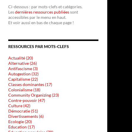
Ci-dessous : par mots-clefs et catégories.
Les
dernières ressources publiées
sont
accessibles par le menu en haut.
Et voir aussi en bas de chaque page !
RESSOURCES PAR MOTS-CLEFS
Actualité (20)
Alternative (26)
Antifascisme (3)
Autogestion (32)
Capitalisme (22)
Classes dominantes (17)
Colonialisme (18)
Community Organizing (23)
Contre-pouvoir (47)
Culture (42)
Démocratie (51)
Divertissements (6)
Ecologie (20)
Education (17)