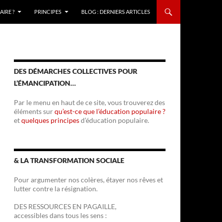
IRE ?
PRINCIPES
BLOG : DERNIERS ARTICLES
DES DÉMARCHES COLLECTIVES POUR
L’ÉMANCIPATION…
Par le menu en haut de ce site, vous trouverez des
éléments sur
qu’est-ce que l’éducation populaire ?
et
quelques principes
d’éducation populaire.
& LA TRANSFORMATION SOCIALE
Pour argumenter nos colères, étayer nos rêves et
lutter contre la résignation.
DES RESSOURCES EN PAGAILLE,
accessibles dans tous les sens :