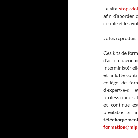
Le site
stop-vio
afin d’aborder 
couple et les vio
Je les reproduis i
Ces kits de form
d’accompagn
interministériel
et la lutte cont
collège de form
d’expert-e-s 
professionnels. 
et continue es
préalable à 
téléchargement
formation@mipr