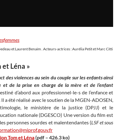
desfemmes
deau et Laurent Benaïm . Acteurs-actrices : Aurélia Petit et Marc Citti
m et Léna »
act des violences au sein du couple sur les enfants ainsi
 et de la prise en charge de la mère et de l’enfant
destiné d’abord aux professionnel-le-s de l’enfance et
. Il a été réalisé avec le soutien de la MGEN-ADOSEN,
ictimologie, le ministère de la justice (DPJJ) et le
éducation nationale (DGESCO) Une version du film est
 les personnes sourdes et malentendantes (
LSF et sous
ormation@miprof.gouv.fr
ion Tom et Léna
(pdf – 426.3 ko)