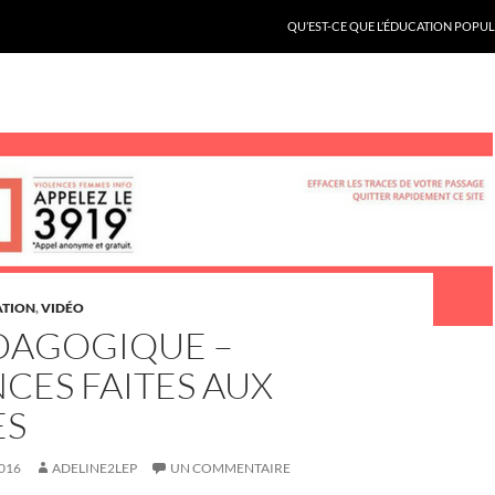
QU’EST-CE QUE L’ÉDUCATION POPULA
ATION
,
VIDÉO
ÉDAGOGIQUE –
CES FAITES AUX
ES
016
ADELINE2LEP
UN COMMENTAIRE