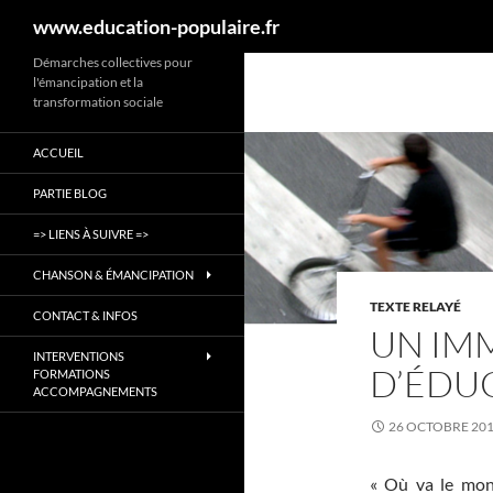
Recherche
www.education-populaire.fr
Aller
Démarches collectives pour
l'émancipation et la
au
transformation sociale
contenu
ACCUEIL
PARTIE BLOG
=> LIENS À SUIVRE =>
CHANSON & ÉMANCIPATION
TEXTE RELAYÉ
CONTACT & INFOS
UN IM
INTERVENTIONS
D’ÉDU
FORMATIONS
ACCOMPAGNEMENTS
26 OCTOBRE 20
« Où va le mon