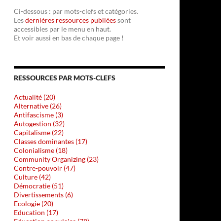
Ci-dessous : par mots-clefs et catégories.
Les
dernières ressources publiées
sont
accessibles par le menu en haut.
Et voir aussi en bas de chaque page !
RESSOURCES PAR MOTS-CLEFS
Actualité (20)
Alternative (26)
Antifascisme (3)
Autogestion (32)
Capitalisme (22)
Classes dominantes (17)
Colonialisme (18)
Community Organizing (23)
Contre-pouvoir (47)
Culture (42)
Démocratie (51)
Divertissements (6)
Ecologie (20)
Education (17)