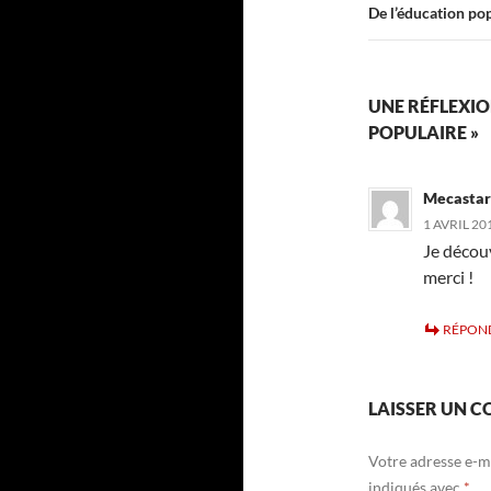
De l’éducation pop
UNE RÉFLEXIO
POPULAIRE »
Mecastar
1 AVRIL 20
Je découv
merci !
RÉPON
LAISSER UN 
Votre adresse e-ma
indiqués avec
*