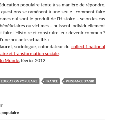
’éducation populaire tente à sa manière de répondre.
x questions se ramènent à une seule : comment faire
mes qui sont le produit de l’Histoire – selon les cas
bénéficiaires ou victimes – puissent individuellement
t faire l’Histoire et construire leur devenir commun ?
’une brulante actualité. »
aurel,
sociologue, cofondateur du
collectif national
ire et transformation sociale
.
te du Monde
, février 2012
EDUCATION POPULAIRE
FRANCE
PUISSANCE D'AGIR
on
NT
n populaire