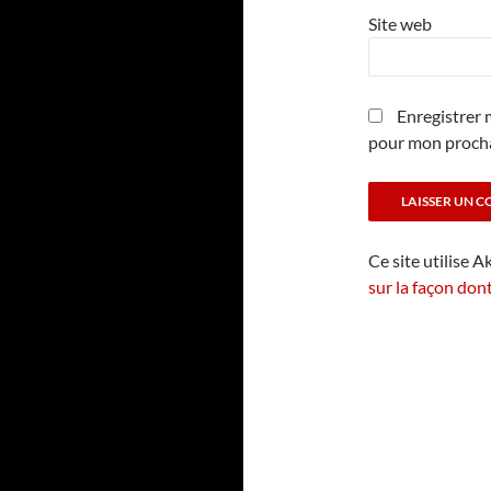
Site web
Enregistrer 
pour mon proch
Ce site utilise A
sur la façon don