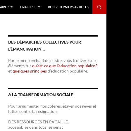
IRE ?
PRINCIPES
BLOG : DERNIERS ARTICLES
DES DÉMARCHES COLLECTIVES POUR
L’ÉMANCIPATION…
Par le menu en haut de ce site, vous trouverez des
éléments sur
qu’est-ce que l’éducation populaire ?
et
quelques principes
d’éducation populaire.
& LA TRANSFORMATION SOCIALE
Pour argumenter nos colères, étayer nos rêves et
lutter contre la résignation.
DES RESSOURCES EN PAGAILLE,
accessibles dans tous les sens :