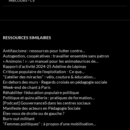
PARCOURS – CV
RESSOURCES SIMILAIRES
Antifascisme : ressources pour lutter contre…
Autogestion, coopératives : travailler ensemble sans patron
« Animons ! » : un manuel pour les animateurices de…
Rapport d'activité 2024-25 Adeline de Lépinay
Critique populaire de l'exploitation - Ce que…
"L'atelier des miracles" : vélo, couture & éducation…
En dehors des murs - Regards croisés en pédagogie sociale
Week-end de chant à Paris
Réhabiliter l'éducation populaire politique
Politique et quincaillerie : pratiques de formation…
[Podcast] GouvernanceS dans les centres sociaux
Manifeste des acteurs en Pédagogie Sociale
Êtes-vous de droite ou de gauche ?
Burn-out militant
"Femmes politiques" : à propos d'une mobilisation…