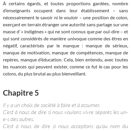
À certains égards, et toutes proportions gardées, nombre
d’enseignants occupent dans leur établissement – sans
nécessairement le savoir ni le vouloir – une position de colon,
exerçant en terrain étranger une autorité sans partage sur une
masse d’ « indigènes » qui ne sont connus que par ouï-dire – et
qui sont considérés de manière univoque comme des êtres en
négatif, caractérisés par le manque : manque de sérieux,
manque de motivation, manque de compétences, manque de
repères, manque d’éducation. Cela, bien entendu, avec toutes
les nuances qui peuvent exister, comme ce fut le cas pour les
colons, du plus brutal au plus bienveillant.
Chapitre 5
Il y a un choix de société à faire et à assumer.
C’est à nous de dire si nous voulons vivre séparés les un-
e-s des autres.
C’est à nous de dire si nous acceptons qu’au nom du