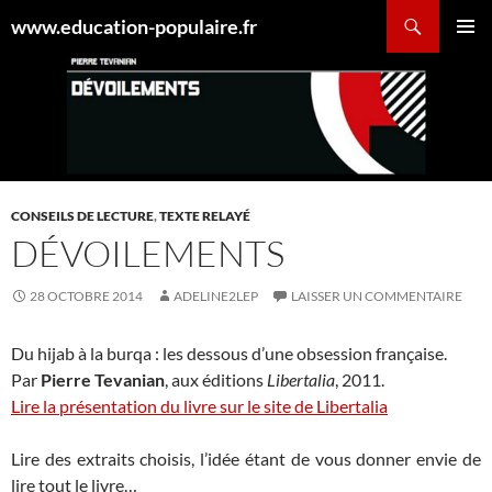
Aller
Recherche
www.education-populaire.fr
au
MENU
contenu
PRINCI
CONSEILS DE LECTURE
,
TEXTE RELAYÉ
DÉVOILEMENTS
28 OCTOBRE 2014
ADELINE2LEP
LAISSER UN COMMENTAIRE
Du hijab à la burqa : les dessous d’une obsession française.
Par
Pierre Tevanian
, aux éditions
Libertalia
, 2011.
Lire la présentation du livre sur le site de Libertalia
Lire des extraits choisis, l’idée étant de vous donner envie de
lire tout le livre…