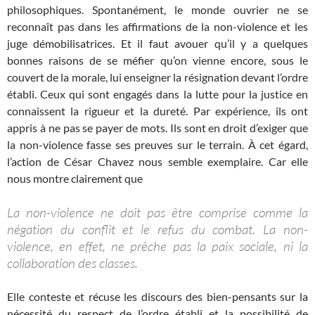
philosophiques. Spontanément, le monde ouvrier ne se
reconnaît pas dans les affirmations de la non-violence et les
juge démobilisatrices. Et il faut avouer qu’il y a quelques
bonnes raisons de se méfier qu’on vienne encore, sous le
couvert de la morale, lui enseigner la résignation devant l’ordre
établi. Ceux qui sont engagés dans la lutte pour la justice en
connaissent la rigueur et la dureté. Par expérience, ils ont
appris à ne pas se payer de mots. Ils sont en droit d’exiger que
la non-violence fasse ses preuves sur le terrain. À cet égard,
l’action de César Chavez nous semble exemplaire. Car elle
nous montre clairement que
La non-violence ne doit pas être comprise comme la
négation du conflit et le refus du combat. La non-
violence, en effet, ne prêche pas la paix sociale, ni la
collaboration des classes.
Elle conteste et récuse les discours des bien-pensants sur la
nécessité du respect de l’ordre établi et la possibilité de