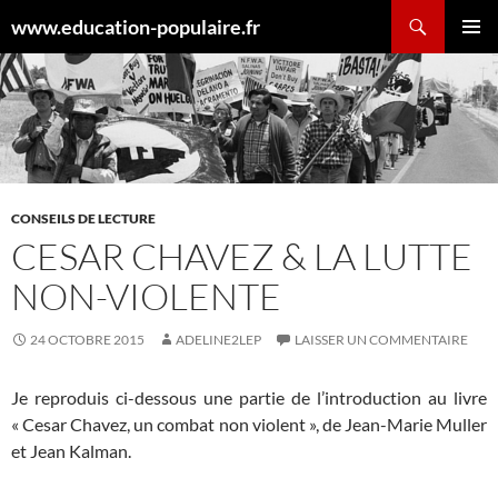
Aller
Recherche
www.education-populaire.fr
au
MENU
contenu
PRINCI
CONSEILS DE LECTURE
CESAR CHAVEZ & LA LUTTE
NON-VIOLENTE
24 OCTOBRE 2015
ADELINE2LEP
LAISSER UN COMMENTAIRE
Je reproduis ci-dessous une partie de l’introduction au livre
« Cesar Chavez, un combat non violent », de Jean-Marie Muller
et Jean Kalman.