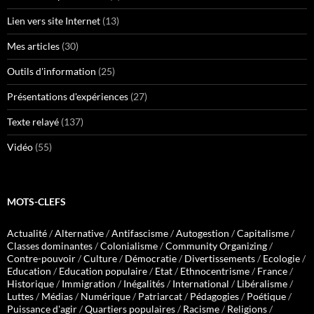
Lien vers site Internet
(13)
Mes articles
(30)
Outils d'information
(25)
Présentations d'expériences
(27)
Texte relayé
(137)
Vidéo
(55)
MOTS-CLEFS
Actualité
/
Alternative
/
Antifascisme
/
Autogestion
/
Capitalisme
/
Classes dominantes
/
Colonialisme
/
Community Organizing
/
Contre-pouvoir
/
Culture
/
Démocratie
/
Divertissements
/
Ecologie
/
Education
/
Education populaire
/
Etat
/
Ethnocentrisme
/
France
/
Historique
/
Immigration
/
Inégalités
/
International
/
Libéralisme
/
Luttes
/
Médias
/
Numérique
/
Patriarcat
/
Pédagogies
/
Poétique
/
Puissance d'agir
/
Quartiers populaires
/
Racisme
/
Religions
/