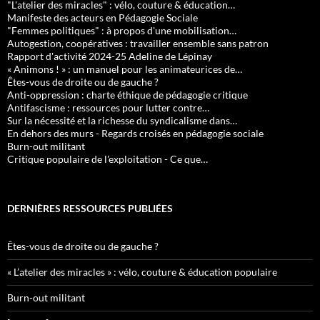
"L'atelier des miracles" : vélo, couture & éducation…
Manifeste des acteurs en Pédagogie Sociale
"Femmes politiques" : à propos d'une mobilisation…
Autogestion, coopératives : travailler ensemble sans patron
Rapport d'activité 2024-25 Adeline de Lépinay
« Animons ! » : un manuel pour les animateurices de…
Êtes-vous de droite ou de gauche ?
Anti-oppression : charte éthique de pédagogie critique
Antifascisme : ressources pour lutter contre…
Sur la nécessité et la richesse du syndicalisme dans…
En dehors des murs - Regards croisés en pédagogie sociale
Burn-out militant
Critique populaire de l'exploitation - Ce que…
DERNIÈRES RESSOURCES PUBLIÉES
Êtes-vous de droite ou de gauche ?
« L’atelier des miracles » : vélo, couture & éducation populaire
Burn-out militant