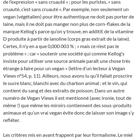
de l’expression « sans cruauté » ; pour les puristes, « sans
cruauté, c’est sans cruauté ». Par exemple, non seulement un
vegan (végétalien) pour être authentique ne doit pas porter de
laine, mais il ne doit pas manger non plus de corn-flakes de la
marque Kellog’s parce qu’on y trouve, en additif, de la vitamine
D produite à partir de lanoline (corps gras extrait de la laine).
Certes, il n’y en a que 0,000 003 % ; « mais ce n’est pas le
problème » ; car « soutenir une société qui comme Kellog’s
insiste pour utiliser une source animale paraît une chose très
étrange à faire pour un vegan » (lettre d’un lecteur à Vegan
Views n°54, p. 11). Ailleurs, nous avons lu qu’il fallait proscrire
le sucre blanc, blanchi avec du charbon animal ; et le vin, qui
contient du sang et des extraits de poisson. Dans un autre
numéro de Vegan Views il est mentionné (avec ironie, tout de
même !) que même les miroirs contiennent des sous-produits
animaux et qu’un vrai vegan évite donc de laisser son image s’y
refléter.
Les critères mis en avant frappent par leur formalisme. Le miel