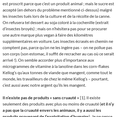
est proscrit parce que c’est un produit animal ; mais le sucre est
accepté (en dehors du problème mentionné ci-dessus) malgré
les insectes tués lors de la culture et de la récolte de la canne.
On refusera tel dessert au soja coloré à la cochenille (extrait
d’insectes broyés) ; mais on n’hésitera pas pour se procurer
une autre marque plus vegan à faire des kilomètres
supplémentaires en voiture. Les insectes écrasés en chemin ne
comptent pas, parce qu’on ne les ingère pas – on ne pollue pas
son corps (son estomac, il suffit de recracher au cas où ce serait
arrivé !). On semble accorder plus d’importance aux
microgrammes de vitamine à la lanoline dans les corn-flakes
Kellog’s qu’aux tonnes de viande que mangent, comme tout le
monde, les travailleurs de chez le même Kellog’s – pourtant,
c’est aussi avec notre argent qu’ils les mangent.
Il n’existe pas de produits « sans cruauté »
[1]. Il existe
seulement des produits avec plus ou moins de cruauté (
et il n’y
a pas que la cruauté envers les animaux, il y a aussi les
produits provenant de l’exploitation d’humains
). Je ne pense