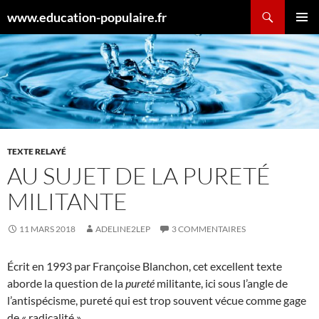
Aller
Recherche
www.education-populaire.fr
au
MENU
contenu
PRINCI
TEXTE RELAYÉ
AU SUJET DE LA PURETÉ
MILITANTE
11 MARS 2018
ADELINE2LEP
3 COMMENTAIRES
Écrit en 1993 par Françoise Blanchon, cet excellent texte
aborde la question de la
pureté
militante, ici sous l’angle de
l’antispécisme, pureté qui est trop souvent vécue comme gage
de « radicalité ».