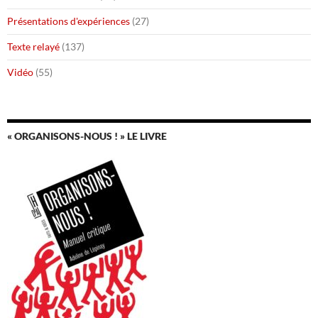
Présentations d'expériences
(27)
Texte relayé
(137)
Vidéo
(55)
« ORGANISONS-NOUS ! » LE LIVRE