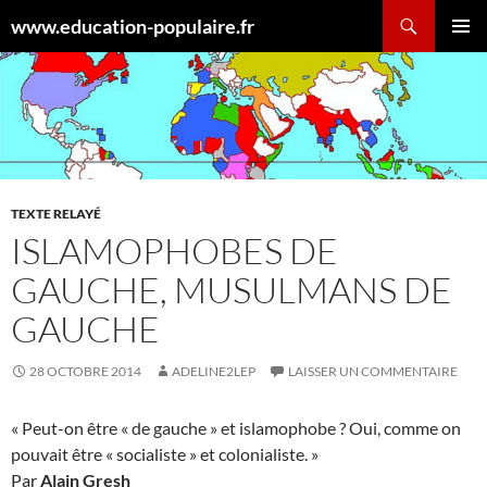
Aller
Recherche
www.education-populaire.fr
au
MENU
contenu
PRINCI
TEXTE RELAYÉ
ISLAMOPHOBES DE
GAUCHE, MUSULMANS DE
GAUCHE
28 OCTOBRE 2014
ADELINE2LEP
LAISSER UN COMMENTAIRE
« Peut-on être « de gauche » et islamophobe ? Oui, comme on
pouvait être « socialiste » et colonialiste. »
Par
Alain Gresh