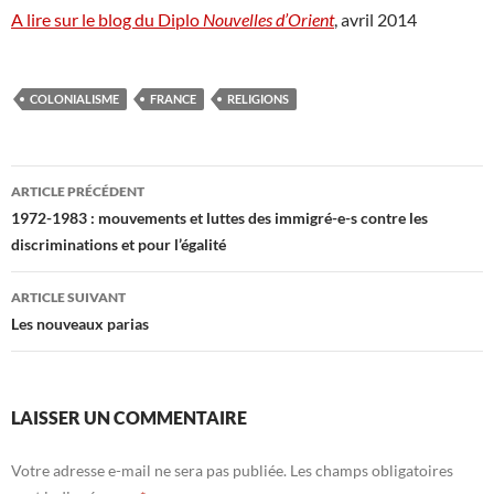
A lire sur le blog du Diplo
Nouvelles d’Orient
, avril 2014
COLONIALISME
FRANCE
RELIGIONS
Navigation
ARTICLE PRÉCÉDENT
des
1972-1983 : mouvements et luttes des immigré-e-s contre les
discriminations et pour l’égalité
articles
ARTICLE SUIVANT
Les nouveaux parias
LAISSER UN COMMENTAIRE
Votre adresse e-mail ne sera pas publiée.
Les champs obligatoires