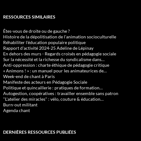
RESSOURCES SIMILAIRES
Êtes-vous de droite ou de gauche ?
Histoire de la dépolitisation de l'animation socioculturelle
Réhabiliter l'éducation populaire politique
Rapport d'activité 2024-25 Adeline de Lépinay
En dehors des murs - Regards croisés en pédagogie sociale
Sur la nécessité et la richesse du syndicalisme dans…
Anti-oppression : charte éthique de pédagogie critique
« Animons ! » : un manuel pour les animateurices de…
Week-end de chant à Paris
Manifeste des acteurs en Pédagogie Sociale
Politique et quincaillerie : pratiques de formation…
Autogestion, coopératives : travailler ensemble sans patron
"L'atelier des miracles" : vélo, couture & éducation…
Burn-out militant
Agenda chant
DERNIÈRES RESSOURCES PUBLIÉES