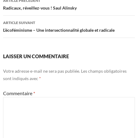
ARTICLE PRÉCÉDENT
des
Radicaux, réveillez-vous ! Saul Alinsky
articles
ARTICLE SUIVANT
L’écoféminisme – Une intersectionnalité globale et radicale
LAISSER UN COMMENTAIRE
Votre adresse e-mail ne sera pas publiée.
Les champs obligatoires
sont indiqués avec
*
Commentaire
*