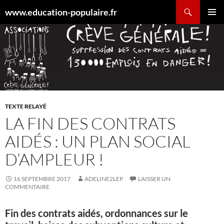
Aller
Recherche
www.education-populaire.fr
au
MENU
contenu
PRINCI
TEXTE RELAYÉ
LA FIN DES CONTRATS
AIDÉS : UN PLAN SOCIAL
D’AMPLEUR !
16 SEPTEMBRE 2017
ADELINE2LEP
LAISSER UN
COMMENTAIRE
Fin des contrats aidés, ordonnances sur le