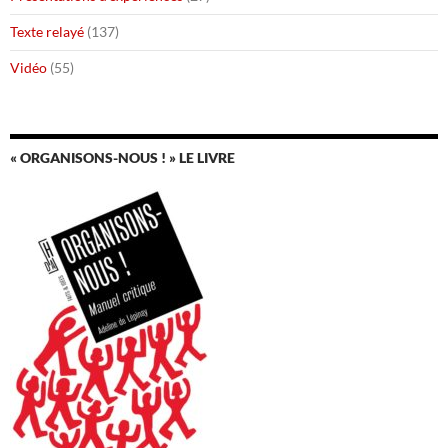
Texte relayé
(137)
Vidéo
(55)
« ORGANISONS-NOUS ! » LE LIVRE