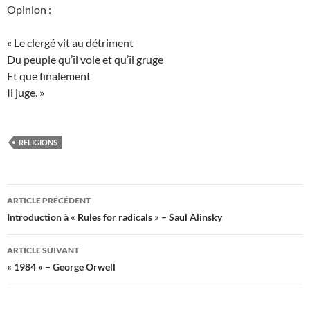
Opinion :
« Le clergé vit au détriment
Du peuple qu’il vole et qu’il gruge
Et que finalement
Il juge. »
RELIGIONS
Navigation
ARTICLE PRÉCÉDENT
des
Introduction à « Rules for radicals » – Saul Alinsky
articles
ARTICLE SUIVANT
« 1984 » – George Orwell