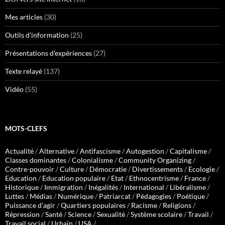
Mes articles
(30)
Outils d'information
(25)
Présentations d'expériences
(27)
Texte relayé
(137)
Vidéo
(55)
MOTS-CLEFS
Actualité
/
Alternative
/
Antifascisme
/
Autogestion
/
Capitalisme
/
Classes dominantes
/
Colonialisme
/
Community Organizing
/
Contre-pouvoir
/
Culture
/
Démocratie
/
Divertissements
/
Ecologie
/
Education
/
Education populaire
/
Etat
/
Ethnocentrisme
/
France
/
Historique
/
Immigration
/
Inégalités
/
International
/
Libéralisme
/
Luttes
/
Médias
/
Numérique
/
Patriarcat
/
Pédagogies
/
Poétique
/
Puissance d'agir
/
Quartiers populaires
/
Racisme
/
Religions
/
Répression
/
Santé
/
Science
/
Sexualité
/
Système scolaire
/
Travail
/
Travail social
/
Urbain
/
USA
/