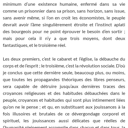
minimum d’une existence humaine, enfermé dans sa vie
comme un prisonnier dans sa prison, sans horizon, sans issue,
sans avenir même, si l’on en croit les économistes, le peuple
devrait avoir l’âme singulièrement étroite et l’instinct aplati
des bourgeois pour ne point éprouver le besoin d’en sortir ;
mais pour cela il n’y a que trois moyens, dont deux
fantastiques, et le troisième réel.
Les deux premiers, c’est le cabaret et l’église, la débauche du
corps et de l’esprit ; le troisième, c’est la révolution sociale. D’où
je conclus que cette dernière seule, beaucoup plus, ou moins,
que toutes les propagandes théoriques des libres penseurs,
sera capable de détruire jusqu’aux dernières traces des
croyances religieuses et des habitudes débauchées dans le
peuple, croyances et habitudes qui sont plus intimement liées
qu’on ne le pense ; et qu, en substituant aux jouissances à la
fois illusoires et brutales de ce dévergondage corporel et
spirituel, les jouissances aussi délicates que réelles de
l’humanité pleinement accomplie dans chacun et dans tous, la