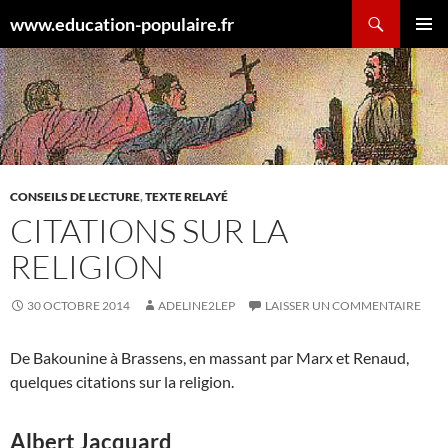
Aller
Recherche
www.education-populaire.fr
au
MENU
contenu
PRINCI
CONSEILS DE LECTURE
,
TEXTE RELAYÉ
CITATIONS SUR LA
RELIGION
30 OCTOBRE 2014
ADELINE2LEP
LAISSER UN COMMENTAIRE
De Bakounine à Brassens, en massant par Marx et Renaud,
quelques citations sur la religion.
Albert Jacquard