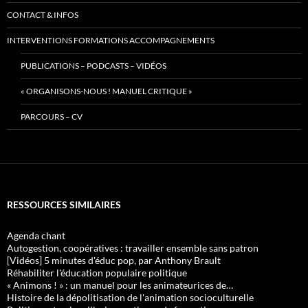
CONTACT & INFOS
INTERVENTIONS FORMATIONS ACCOMPAGNEMENTS
PUBLICATIONS – PODCASTS – VIDÉOS
« ORGANISONS-NOUS ! MANUEL CRITIQUE »
PARCOURS – CV
RESSOURCES SIMILAIRES
Agenda chant
Autogestion, coopératives : travailler ensemble sans patron
[Vidéos] 5 minutes d'éduc pop, par Anthony Brault
Réhabiliter l'éducation populaire politique
« Animons ! » : un manuel pour les animateurices de…
Histoire de la dépolitisation de l'animation socioculturelle