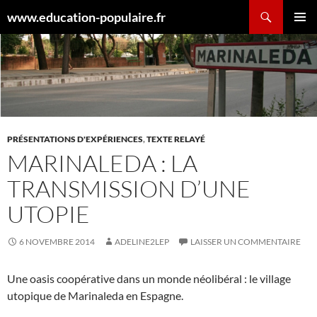
Aller
Recherche
www.education-populaire.fr
au
MENU
contenu
PRINCI
PRÉSENTATIONS D'EXPÉRIENCES
,
TEXTE RELAYÉ
MARINALEDA : LA
TRANSMISSION D’UNE
UTOPIE
6 NOVEMBRE 2014
ADELINE2LEP
LAISSER UN COMMENTAIRE
Une oasis coopérative dans un monde néolibéral : le village
utopique de Marinaleda en Espagne.