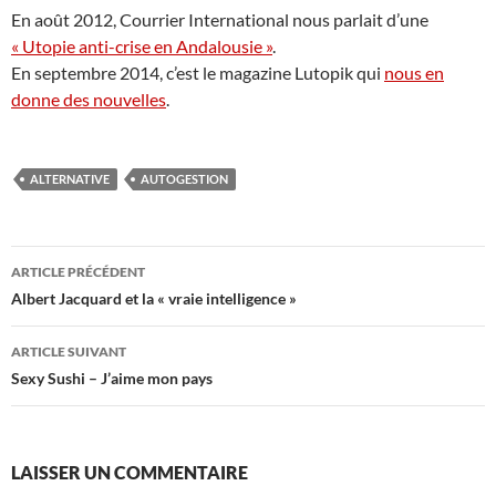
En août 2012, Courrier International nous parlait d’une
« Utopie anti-crise en Andalousie »
.
En septembre 2014, c’est le magazine Lutopik qui
nous en
donne des nouvelles
.
ALTERNATIVE
AUTOGESTION
Navigation
ARTICLE PRÉCÉDENT
des
Albert Jacquard et la « vraie intelligence »
articles
ARTICLE SUIVANT
Sexy Sushi – J’aime mon pays
LAISSER UN COMMENTAIRE