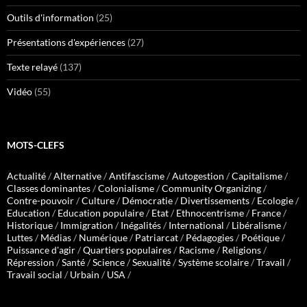
Outils d'information
(25)
Présentations d'expériences
(27)
Texte relayé
(137)
Vidéo
(55)
MOTS-CLEFS
Actualité
/
Alternative
/
Antifascisme
/
Autogestion
/
Capitalisme
/
Classes dominantes
/
Colonialisme
/
Community Organizing
/
Contre-pouvoir
/
Culture
/
Démocratie
/
Divertissements
/
Ecologie
/
Education
/
Education populaire
/
Etat
/
Ethnocentrisme
/
France
/
Historique
/
Immigration
/
Inégalités
/
International
/
Libéralisme
/
Luttes
/
Médias
/
Numérique
/
Patriarcat
/
Pédagogies
/
Poétique
/
Puissance d'agir
/
Quartiers populaires
/
Racisme
/
Religions
/
Répression
/
Santé
/
Science
/
Sexualité
/
Système scolaire
/
Travail
/
Travail social
/
Urbain
/
USA
/