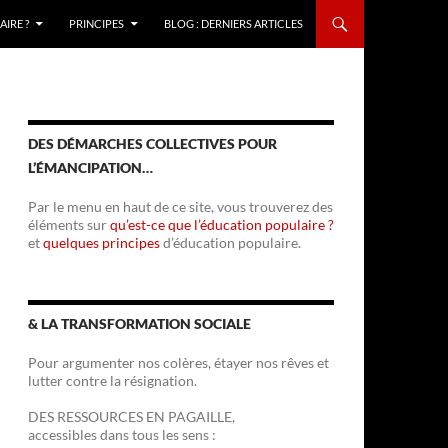
IRE ?
PRINCIPES
BLOG : DERNIERS ARTICLES
DES DÉMARCHES COLLECTIVES POUR
L’ÉMANCIPATION…
Par le menu en haut de ce site, vous trouverez des
éléments sur
qu’est-ce que l’éducation populaire ?
et
quelques principes
d’éducation populaire.
& LA TRANSFORMATION SOCIALE
Pour argumenter nos colères, étayer nos rêves et
lutter contre la résignation.
DES RESSOURCES EN PAGAILLE,
accessibles dans tous les sens :