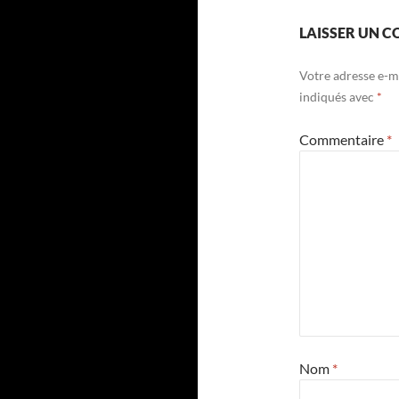
LAISSER UN 
Votre adresse e-ma
indiqués avec
*
Commentaire
*
Nom
*