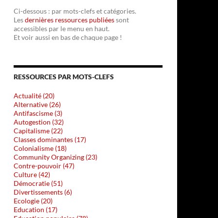
Ci-dessous : par mots-clefs et catégories.
Les
dernières ressources publiées
sont
accessibles par le menu en haut.
Et voir aussi en bas de chaque page !
RESSOURCES PAR MOTS-CLEFS
Actualité (20)
Alternative (26)
Antifascisme (3)
Autogestion (32)
Capitalisme (22)
Classes dominantes (17)
Colonialisme (18)
Community Organizing (23)
Contre-pouvoir (47)
Culture (42)
Démocratie (51)
Divertissements (6)
Ecologie (20)
Education (17)