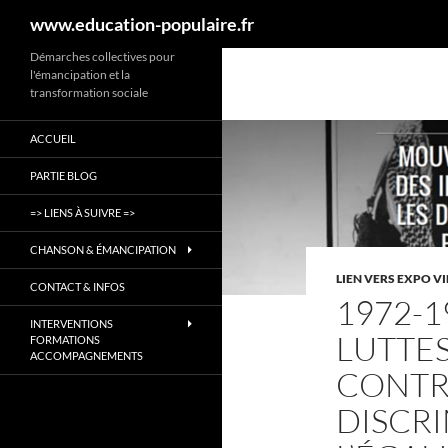
Recherche
www.education-populaire.fr
Aller
Démarches collectives pour
l'émancipation et la
au
transformation sociale
contenu
ACCUEIL
PARTIE BLOG
=> LIENS À SUIVRE =>
CHANSON & ÉMANCIPATION
LIEN VERS EXPO V
CONTACT & INFOS
1972-1
INTERVENTIONS
LUTTES
FORMATIONS
ACCOMPAGNEMENTS
CONTR
DISCRI