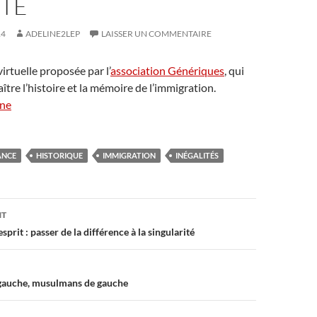
ITÉ
14
ADELINE2LEP
LAISSER UN COMMENTAIRE
irtuelle proposée par l’
association Génériques
, qui
aître l’histoire et la mémoire de l’immigration.
gne
ANCE
HISTORIQUE
IMMIGRATION
INÉGALITÉS
on
NT
prit : passer de la différence à la singularité
gauche, musulmans de gauche