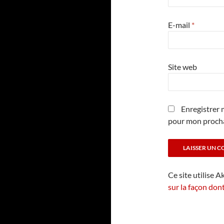
E-mail
*
Site web
Enregistrer 
pour mon proch
Ce site utilise A
sur la façon don