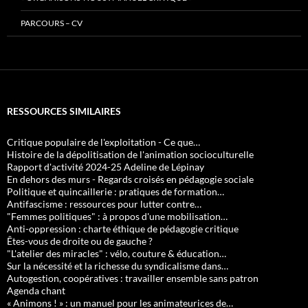
PARCOURS – CV
RESSOURCES SIMILAIRES
Critique populaire de l'exploitation - Ce que…
Histoire de la dépolitisation de l'animation socioculturelle
Rapport d'activité 2024-25 Adeline de Lépinay
En dehors des murs - Regards croisés en pédagogie sociale
Politique et quincaillerie : pratiques de formation…
Antifascisme : ressources pour lutter contre…
"Femmes politiques" : à propos d'une mobilisation…
Anti-oppression : charte éthique de pédagogie critique
Êtes-vous de droite ou de gauche ?
"L'atelier des miracles" : vélo, couture & éducation…
Sur la nécessité et la richesse du syndicalisme dans…
Autogestion, coopératives : travailler ensemble sans patron
Agenda chant
« Animons ! » : un manuel pour les animateurices de…