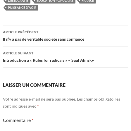
DÉMOCRATIE
EDUCATION POPULAIRE
FRANCE
PUISSANCE D'AGIR
Navigation
ARTICLE PRÉCÉDENT
des
Il n’y a pas de véritable société sans confiance
articles
ARTICLE SUIVANT
Introduction à « Rules for radicals » – Saul Alinsky
LAISSER UN COMMENTAIRE
Votre adresse e-mail ne sera pas publiée.
Les champs obligatoires
sont indiqués avec
*
Commentaire
*