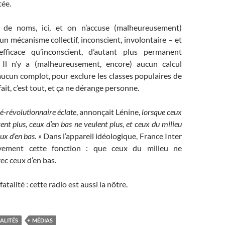
ée.
de noms, ici, et on n’accuse (malheureusement)
 un mécanisme collectif, inconscient, involontaire – et
efficace qu’inconscient, d’autant plus permanent
. Il n’y a (malheureusement, encore) aucun calcul
ucun complot, pour exclure les classes populaires de
fait, c’est tout, et ça ne dérange personne.
ré-révolutionnaire éclate
, annonçait Lénine,
lorsque ceux
ent plus, ceux d’en bas ne veulent plus, et ceux du milieu
ux d’en bas. »
Dans l’appareil idéologique, France Inter
ivement cette fonction : que ceux du milieu ne
ec ceux d’en bas.
atalité : cette radio est aussi la nôtre.
ALITÉS
MÉDIAS