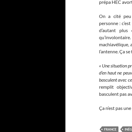
prépa HEC avort
On a cité peu 
personne : c’est
d’autant plus 
qu’involontaire
machiavélique, a
l’antenne. Ça se 
« Une situation p
d’en haut ne peuv
basculent avec ce
remplit object
basculent pas av
Ça n’est pas une f
FRANCE
INÉG