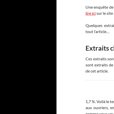
Une enquête de F
lire ici
sur le site
Quelques extrait
tout l’article…
Extraits c
Ces extraits son
sont extraits de 
de cet article.
1,7 %. Voilà le t
aux ouvriers, em
comme vous vou