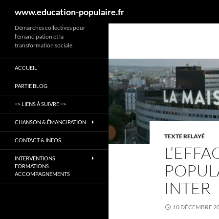
Recherche
www.education-populaire.fr
Aller
Démarches collectives pour
l'émancipation et la
au
transformation sociale
contenu
ACCUEIL
PARTIE BLOG
=> LIENS À SUIVRE =>
CHANSON & ÉMANCIPATION
TEXTE RELAYÉ
CONTACT & INFOS
L’EFFA
INTERVENTIONS
POPUL
FORMATIONS
ACCOMPAGNEMENTS
INTER
10 DÉCEMBRE 2