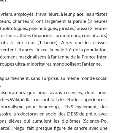
vriers, employés, travailleurs, à leur place, les artistes
cteurs, chanteurs) ont largement la parole (3 heures
 (politologues, psychologues, juristes) aussi (2 heures
 et leurs affidés (financiers, promoteurs, consultants)
ents à leur tour (1 heure). Alors que les classes
sentent, d’après l’Insee, la majorité de la population,
ètement marginalisées à l’antenne de la France Inter.
 groupes ultra-minoritaires monopolisent l’antenne.
appartiennent, sans surprise, au même monde social
.
présentateurs que nous avons recensés, dont nous
iches Wikipédia, tous ont fait des études supérieures :
journalisme pour beaucoup, l’ENS également, des
stoire, un doctorat en socio, des DESS de philo, avec
ns élèves qui cumulent les diplômes (Science-Po,
erce). Nagui fait presque figure de cancre avec une