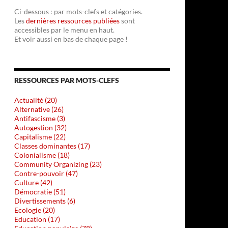
Ci-dessous : par mots-clefs et catégories.
Les
dernières ressources publiées
sont
accessibles par le menu en haut.
Et voir aussi en bas de chaque page !
RESSOURCES PAR MOTS-CLEFS
Actualité (20)
Alternative (26)
Antifascisme (3)
Autogestion (32)
Capitalisme (22)
Classes dominantes (17)
Colonialisme (18)
Community Organizing (23)
Contre-pouvoir (47)
Culture (42)
Démocratie (51)
Divertissements (6)
Ecologie (20)
Education (17)