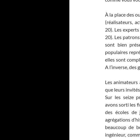
À la place des ou
(réalisateurs, a
20). Les experts
20). Les patrons
sont bien prés
populaires repré
elles sont compl
A l’inverse, des
Les animateurs 
que leurs invités
Sur les seize 
avons sorti les f
des écoles de 
agrégations d’hi
beaucoup de bo
ingénieur, comm