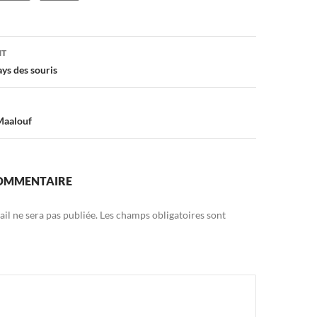
on
NT
ys des souris
Maalouf
COMMENTAIRE
il ne sera pas publiée.
Les champs obligatoires sont