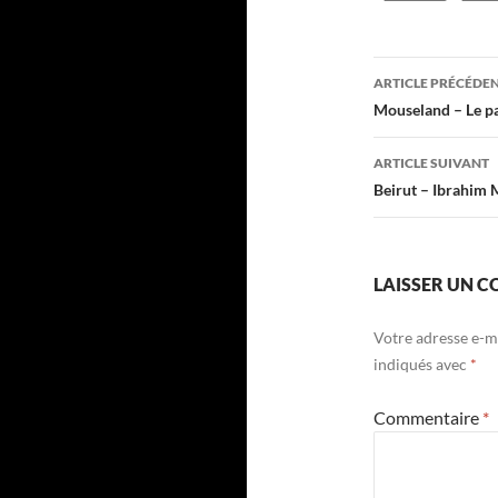
Navigati
ARTICLE PRÉCÉDE
des
Mouseland – Le pa
articles
ARTICLE SUIVANT
Beirut – Ibrahim 
LAISSER UN 
Votre adresse e-ma
indiqués avec
*
Commentaire
*