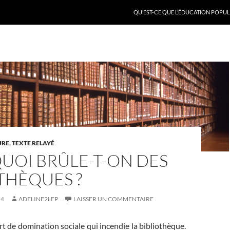
QU’EST-CE QUE L’ÉDUCATION POPULA
URE
,
TEXTE RELAYÉ
UOI BRÛLE-T-ON DES
THÈQUES ?
14
ADELINE2LEP
LAISSER UN COMMENTAIRE
rt de domination sociale qui incendie la bibliothèque.