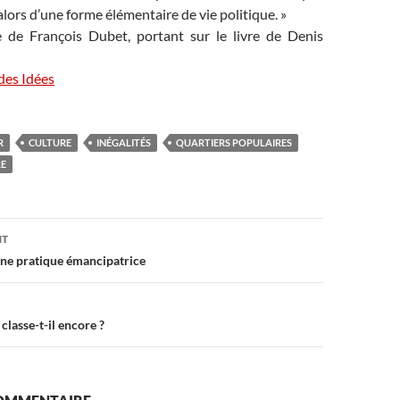
alors d’une forme élémentaire de vie politique. »
 de François Dubet, portant sur le livre de Denis
 des Idées
R
CULTURE
INÉGALITÉS
QUARTIERS POPULAIRES
RE
on
NT
ne pratique émancipatrice
 classe-t-il encore ?