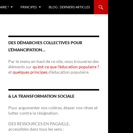
IRE ?
PRINCIPES
BLOG : DERNIERS ARTICLES
DES DÉMARCHES COLLECTIVES POUR
L’ÉMANCIPATION…
Par le menu en haut de ce site, vous trouverez des
éléments sur
qu’est-ce que l’éducation populaire ?
et
quelques principes
d’éducation populaire.
& LA TRANSFORMATION SOCIALE
Pour argumenter nos colères, étayer nos rêves et
lutter contre la résignation.
DES RESSOURCES EN PAGAILLE,
accessibles dans tous les sens :