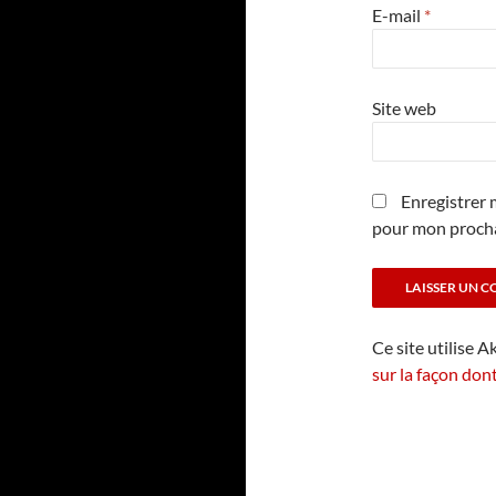
E-mail
*
Site web
Enregistrer 
pour mon proch
Ce site utilise A
sur la façon don