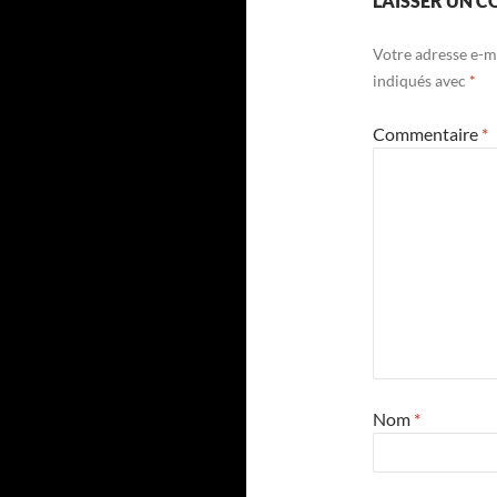
LAISSER UN 
Votre adresse e-ma
indiqués avec
*
Commentaire
*
Nom
*