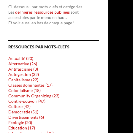
Ci-dessous : par mots-clefs et catégories.
Les
dernières ressources publiées
sont
accessibles par le menu en haut.
Et voir aussi en bas de chaque page !
RESSOURCES PAR MOTS-CLEFS
Actualité (20)
Alternative (26)
Antifascisme (3)
Autogestion (32)
Capitalisme (22)
Classes dominantes (17)
Colonialisme (18)
Community Organizing (23)
Contre-pouvoir (47)
Culture (42)
Démocratie (51)
Divertissements (6)
Ecologie (20)
Education (17)