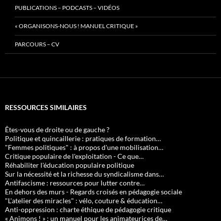
PUBLICATIONS – PODCASTS – VIDÉOS
« ORGANISONS-NOUS ! MANUEL CRITIQUE »
PARCOURS – CV
RESSOURCES SIMILAIRES
Êtes-vous de droite ou de gauche ?
Politique et quincaillerie : pratiques de formation…
"Femmes politiques" : à propos d'une mobilisation…
Critique populaire de l'exploitation - Ce que…
Réhabiliter l'éducation populaire politique
Sur la nécessité et la richesse du syndicalisme dans…
Antifascisme : ressources pour lutter contre…
En dehors des murs - Regards croisés en pédagogie sociale
"L'atelier des miracles" : vélo, couture & éducation…
Anti-oppression : charte éthique de pédagogie critique
« Animons ! » : un manuel pour les animateurices de…