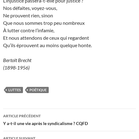
L’injustice passera-t-elle pour justice ?
Nos défaites, voyez-vous,
Ne prouvent rien, sinon
Que nous sommes trop peu nombreux
À lutter contre l’infamie,
Et nous attendons de ceux qui regardent
Qu’ils éprouvent au moins quelque honte.
Bertolt Brecht
(1898-1956)
LUTTES
POÉTIQUE
Navigation
ARTICLE PRÉCÉDENT
des
Y a-t-il une vie après le syndicalisme ? CQFD
articles
ARTICLE SUIVANT