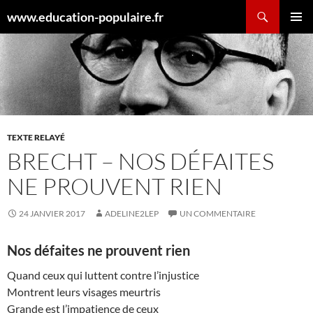
Aller
Recherche
www.education-populaire.fr
au
MENU
contenu
PRINCI
TEXTE RELAYÉ
BRECHT – NOS DÉFAITES
NE PROUVENT RIEN
24 JANVIER 2017
ADELINE2LEP
UN COMMENTAIRE
Nos défaites ne prouvent rien
Quand ceux qui luttent contre l’injustice
Montrent leurs visages meurtris
Grande est l’impatience de ceux