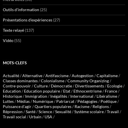
Outils d'information
(25)
Présentations d'expériences
(27)
Texte relayé
(137)
Vidéo
(55)
MOTS-CLEFS
Actualité
/
Alternative
/
Antifascisme
/
Autogestion
/
Capitalisme
/
Classes dominantes
/
Colonialisme
/
Community Organizing
/
Contre-pouvoir
/
Culture
/
Démocratie
/
Divertissements
/
Ecologie
/
Education
/
Education populaire
/
Etat
/
Ethnocentrisme
/
France
/
Historique
/
Immigration
/
Inégalités
/
International
/
Libéralisme
/
Luttes
/
Médias
/
Numérique
/
Patriarcat
/
Pédagogies
/
Poétique
/
Puissance d'agir
/
Quartiers populaires
/
Racisme
/
Religions
/
Répression
/
Santé
/
Science
/
Sexualité
/
Système scolaire
/
Travail
/
Travail social
/
Urbain
/
USA
/