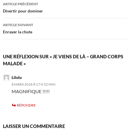
Navigation
ARTICLE PRÉCÉDENT
des
Divertir pour dominer
articles
ARTICLE SUIVANT
Enrayer la chute
UNE RÉFLEXION SUR « JE VIENS DE LÀ – GRAND CORPS
MALADE »
Lilolu
8 MARS 2018 À 17 H 52 MIN
MAGNIFIQUE !!!!!
RÉPONDRE
LAISSER UN COMMENTAIRE