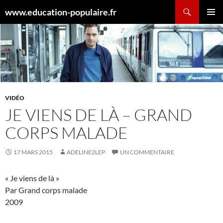
Aller
Recherche
www.education-populaire.fr
au
MENU
contenu
PRINCI
VIDÉO
JE VIENS DE LÀ – GRAND
CORPS MALADE
17 MARS 2015
ADELINE2LEP
UN COMMENTAIRE
« Je viens de là »
Par Grand corps malade
2009