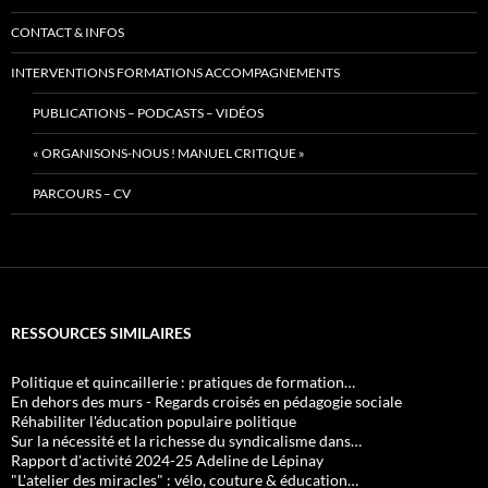
CONTACT & INFOS
INTERVENTIONS FORMATIONS ACCOMPAGNEMENTS
PUBLICATIONS – PODCASTS – VIDÉOS
« ORGANISONS-NOUS ! MANUEL CRITIQUE »
PARCOURS – CV
RESSOURCES SIMILAIRES
Politique et quincaillerie : pratiques de formation…
En dehors des murs - Regards croisés en pédagogie sociale
Réhabiliter l'éducation populaire politique
Sur la nécessité et la richesse du syndicalisme dans…
Rapport d'activité 2024-25 Adeline de Lépinay
"L'atelier des miracles" : vélo, couture & éducation…