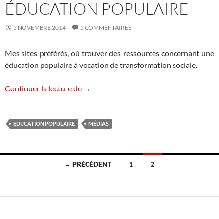
ÉDUCATION POPULAIRE
5 NOVEMBRE 2014
5 COMMENTAIRES
Mes sites préférés, où trouver des ressources concernant une
éducation populaire à vocation de transformation sociale.
Sites ressources en éducation populaire
Continuer la lecture de
→
EDUCATION POPULAIRE
MÉDIAS
Navigation
← PRÉCÉDENT
1
2
des
articles