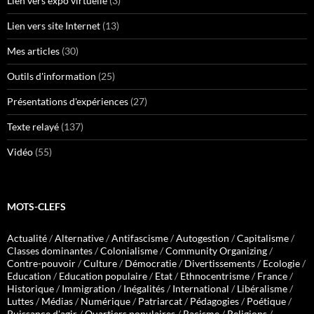
Lien vers expo virtuelle
(3)
Lien vers site Internet
(13)
Mes articles
(30)
Outils d'information
(25)
Présentations d'expériences
(27)
Texte relayé
(137)
Vidéo
(55)
MOTS-CLEFS
Actualité
/
Alternative
/
Antifascisme
/
Autogestion
/
Capitalisme
/
Classes dominantes
/
Colonialisme
/
Community Organizing
/
Contre-pouvoir
/
Culture
/
Démocratie
/
Divertissements
/
Ecologie
/
Education
/
Education populaire
/
Etat
/
Ethnocentrisme
/
France
/
Historique
/
Immigration
/
Inégalités
/
International
/
Libéralisme
/
Luttes
/
Médias
/
Numérique
/
Patriarcat
/
Pédagogies
/
Poétique
/
Puissance d'agir
/
Quartiers populaires
/
Racisme
/
Religions
/