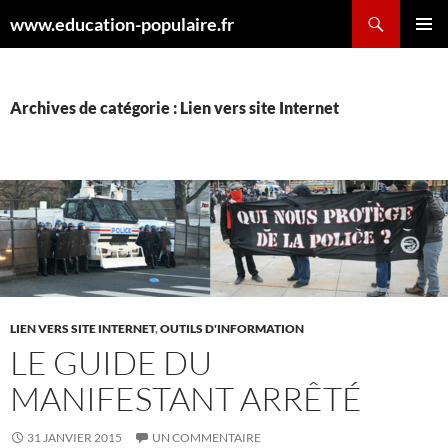
Aller
Recherche
www.education-populaire.fr
au
MENU
contenu
PRINCI
Archives de catégorie : Lien vers site Internet
LIEN VERS SITE INTERNET
,
OUTILS D'INFORMATION
LE GUIDE DU
MANIFESTANT ARRÊTÉ
31 JANVIER 2015
UN COMMENTAIRE