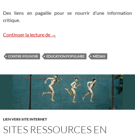
Des liens en pagaille pour se nourrir d’une information
critique.
Où trouver de l’information critique ?
Continuer la lecture de
→
CONTRE-POUVOIR
EDUCATION POPULAIRE
MÉDIAS
LIEN VERS SITE INTERNET
SITES RESSOURCES EN