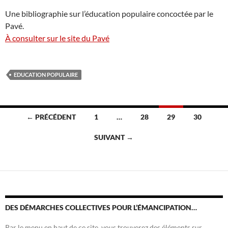
Une bibliographie sur l’éducation populaire concoctée par le
Pavé.
À consulter sur le site du Pavé
EDUCATION POPULAIRE
Navigation
← PRÉCÉDENT
1
…
28
29
30
des
SUIVANT →
articles
DES DÉMARCHES COLLECTIVES POUR L’ÉMANCIPATION…
Par le menu en haut de ce site, vous trouverez des éléments sur