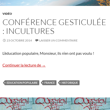
VIDÉO
CONFÉRENCE GESTICULÉE
: INCULTURES
23 OCTOBRE 2014
LAISSER UN COMMENTAIRE
L’éducation populaire, Monsieur, ils n’en ont pas voulu !
Conférence gesticulée : Incultures
Continuer la lecture de
→
EDUCATION POPULAIRE
FRANCE
HISTORIQUE