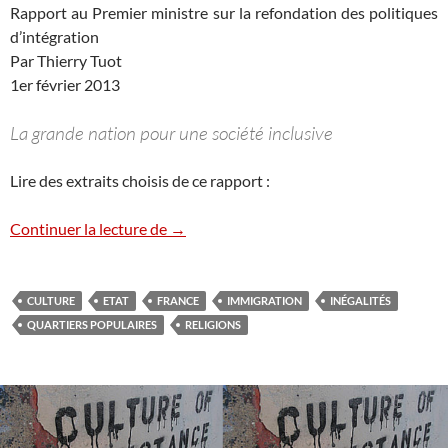
Rapport au Premier ministre sur la refondation des politiques
d’intégration
Par Thierry Tuot
1er février 2013
La grande nation pour une société inclusive
Lire des extraits choisis de ce rapport :
Le rapport Tuot – La refondation des poli
Continuer la lecture de
→
CULTURE
ETAT
FRANCE
IMMIGRATION
INÉGALITÉS
QUARTIERS POPULAIRES
RELIGIONS