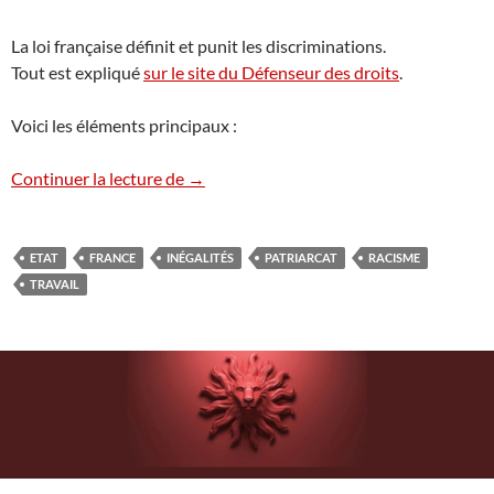
La loi française définit et punit les discriminations.
Tout est expliqué
sur le site du Défenseur des droits
.
Voici les éléments principaux :
Discriminations – Définition légale
Continuer la lecture de
→
ETAT
FRANCE
INÉGALITÉS
PATRIARCAT
RACISME
TRAVAIL