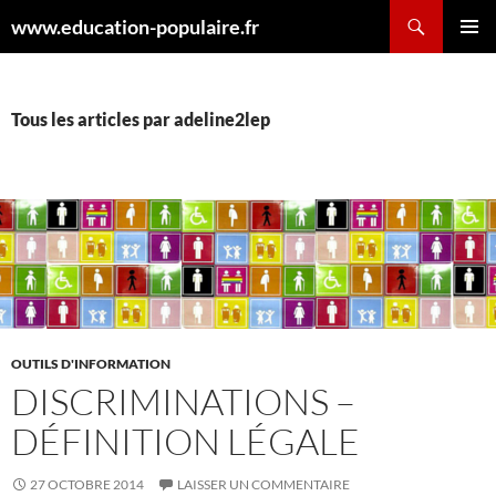
Aller
Recherche
www.education-populaire.fr
au
MENU
contenu
PRINCI
Tous les articles par adeline2lep
OUTILS D'INFORMATION
DISCRIMINATIONS –
DÉFINITION LÉGALE
27 OCTOBRE 2014
LAISSER UN COMMENTAIRE