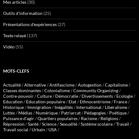
Mes articles
(30)
Outils d'information
(25)
Présentations d'expériences
(27)
Texte relayé
(137)
Vidéo
(55)
MOTS-CLEFS
Actualité
/
Alternative
/
Antifascisme
/
Autogestion
/
Capitalisme
/
Classes dominantes
/
Colonialisme
/
Community Organizing
/
Contre-pouvoir
/
Culture
/
Démocratie
/
Divertissements
/
Ecologie
/
Education
/
Education populaire
/
Etat
/
Ethnocentrisme
/
France
/
Historique
/
Immigration
/
Inégalités
/
International
/
Libéralisme
/
Luttes
/
Médias
/
Numérique
/
Patriarcat
/
Pédagogies
/
Poétique
/
Puissance d'agir
/
Quartiers populaires
/
Racisme
/
Religions
/
Répression
/
Santé
/
Science
/
Sexualité
/
Système scolaire
/
Travail
/
Travail social
/
Urbain
/
USA
/