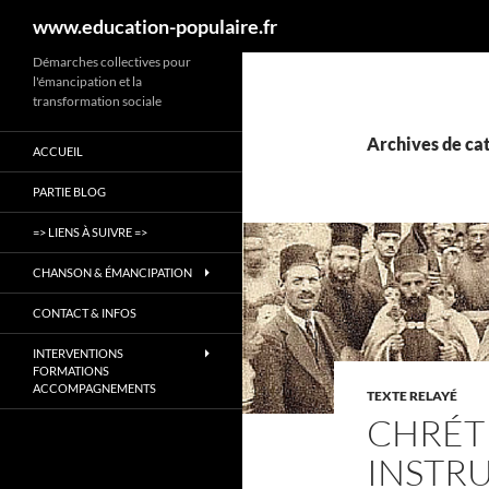
Recherche
www.education-populaire.fr
Aller
Démarches collectives pour
l'émancipation et la
au
transformation sociale
contenu
Archives de cat
ACCUEIL
PARTIE BLOG
=> LIENS À SUIVRE =>
CHANSON & ÉMANCIPATION
CONTACT & INFOS
INTERVENTIONS
FORMATIONS
ACCOMPAGNEMENTS
TEXTE RELAYÉ
CHRÉTI
INSTR