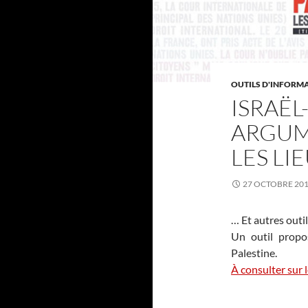
OUTILS D'INFORM
ISRAËL
ARGUM
LES L
27 OCTOBRE 20
… Et autres outil
Un outil propo
Palestine.
À consulter sur l