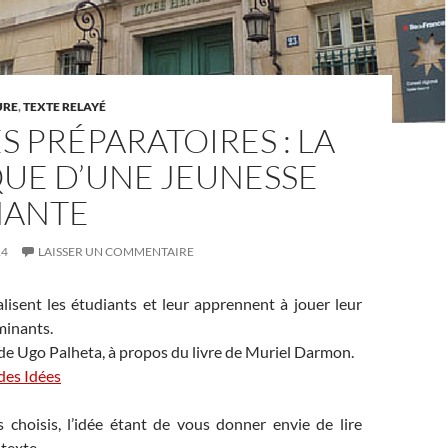
URE
,
TEXTE RELAYÉ
S PRÉPARATOIRES : LA
QUE D’UNE JEUNESSE
ANTE
14
LAISSER UN COMMENTAIRE
lisent les étudiants et leur apprennent à jouer leur
minants.
de Ugo Palheta, à propos du livre de Muriel Darmon.
 des Idées
s choisis, l’idée étant de vous donner envie de lire
 texte…