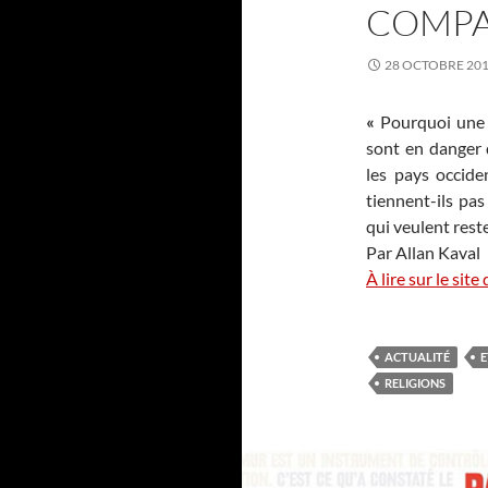
COMPA
28 OCTOBRE 20
«
Pourquoi une r
sont en danger 
les pays occiden
tiennent-ils pa
qui veulent reste
Par Allan Kaval
À lire sur le sit
ACTUALITÉ
E
RELIGIONS