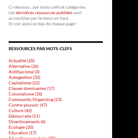
Ci-dessous : par mots-clefs et catégories.
Les
dernières ressources publiées
sont
accessibles par le menu en haut.
Et voir aussi en bas de chaque page !
RESSOURCES PAR MOTS-CLEFS
Actualité (20)
Alternative (26)
Antifascisme (3)
Autogestion (32)
Capitalisme (22)
Classes dominantes (17)
Colonialisme (18)
Community Organizing (23)
Contre-pouvoir (47)
Culture (42)
Démocratie (51)
Divertissements (6)
Ecologie (20)
Education (17)