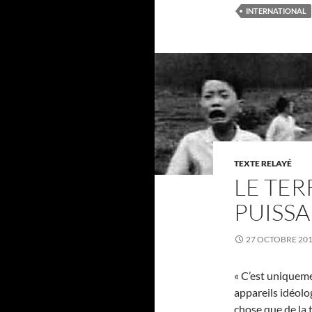
INTERNATIONAL
TEXTE RELAYÉ
LE TER
PUISS
27 OCTOBRE 20
« C’est uniqueme
appareils idéolo
chose que de la t