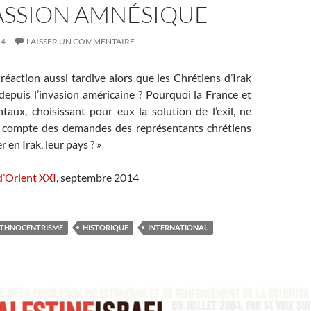
SSION AMNÉSIQUE
14
LAISSER UN COMMENTAIRE
éaction aussi tardive alors que les Chrétiens d’Irak
depuis l’invasion américaine
? Pourquoi la France et
taux, choisissant pour eux la solution de l’exil, ne
s compte des demandes des représentants chrétiens
r en Irak, leur pays
? »
e d’Orient XXI
, septembre 2014
THNOCENTRISME
HISTORIQUE
INTERNATIONAL