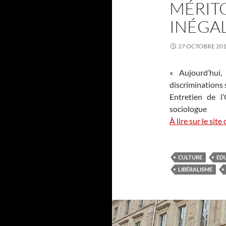
MÉRITO
INÉGAL
27 OCTOBRE 20
« Aujourd’hui,
discriminations s
Entretien de l
sociologue
À lire sur le sit
CULTURE
ED
LIBÉRALISME