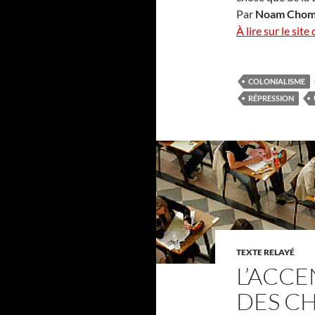
Par
Noam Chom
À lire sur le site
COLONIALISME
RÉPRESSION
TEXTE RELAYÉ
L’ACCE
DES CH