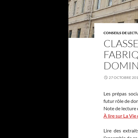
CONSEILS DE LECT
CLASSE
FABRI
DOMIN
27 OCTOBRE 20
Les prépas socia
futur rôle de do
Note de lecture 
À lire sur La Vie
Lire des extrait
l’ensemble de ce