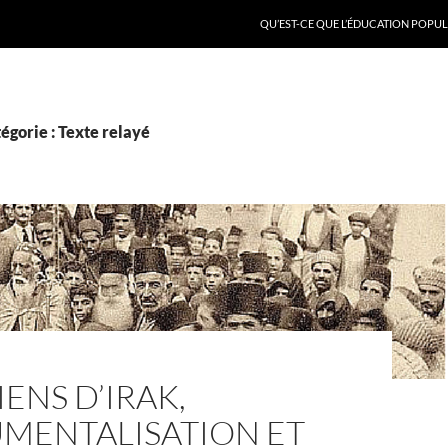
QU’EST-CE QUE L’ÉDUCATION POPULA
égorie : Texte relayé
ENS D’IRAK,
UMENTALISATION ET