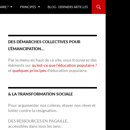
IRE ?
PRINCIPES
BLOG : DERNIERS ARTICLES
DES DÉMARCHES COLLECTIVES POUR
L’ÉMANCIPATION…
Par le menu en haut de ce site, vous trouverez des
éléments sur
qu’est-ce que l’éducation populaire ?
et
quelques principes
d’éducation populaire.
& LA TRANSFORMATION SOCIALE
Pour argumenter nos colères, étayer nos rêves et
lutter contre la résignation.
DES RESSOURCES EN PAGAILLE,
accessibles dans tous les sens :